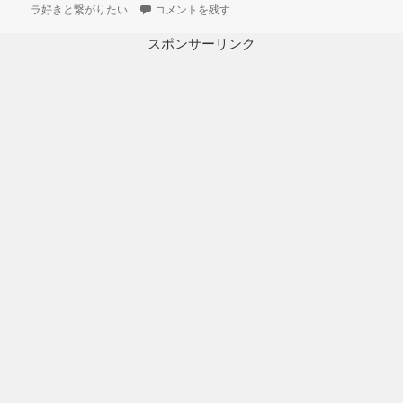
日:
ゴ
3Dプリント ザクヘッドを改造してグフヘッド製作
ラ好きと繋がりたい
コメントを残す
リ
ー
スポンサーリンク