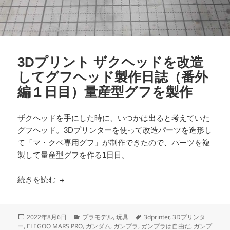
3Dプリント ザクヘッドを改造
してグフヘッド製作日誌（番外
編１日目）量産型グフを製作
ザクヘッドを手にした時に、いつかは出ると考えていた
グフヘッド。3Dプリンターを使って改造パーツを造形し
て「マ・クベ専用グフ」が制作できたので、パーツを複
製して量産型グフを作る1日目。
3Dプリント ザクヘッドを改造してグフヘッド製
続きを読む
投
カ
タ
2022年8月6日
プラモデル
,
玩具
3dprinter
,
3Dプリンタ
稿
テ
グ
ー
,
ELEGOO MARS PRO
,
ガンダム
,
ガンプラ
,
ガンプラは自由だ
,
ガンプ