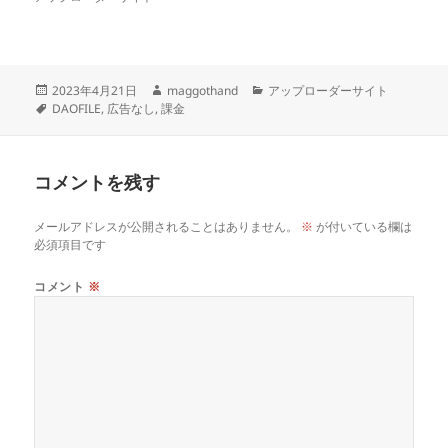
投
作
カ
2023年4月21日
maggothand
アップローダーサイト
稿
タ
成
テ
DAOFILE
,
広告なし
,
課金
日:
グ
者
ゴ
リ
ー
コメントを残す
メールアドレスが公開されることはありません。
※
が付いている欄は
必須項目です
コメント
※