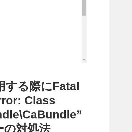
利用する際にFatal
ror: Class
dle\CaBundle”
エラーの対処法