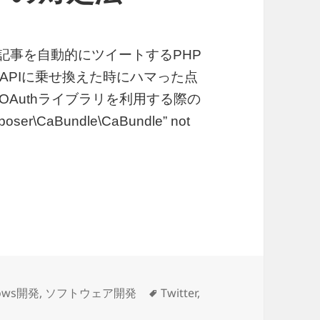
の過去記事を自動的にツイートするPHP
APIに乗せ換えた時にハマった点
rOAuthライブラリを利用する際の
omposer\CaBundle\CaBundle” not
l error: Uncaught Error: Class “Composer\Ca
タ
ows開発
,
ソフトウェア開発
Twitter
,
ror: Uncaught Error: Class “Composer\CaBundle\CaB
グ