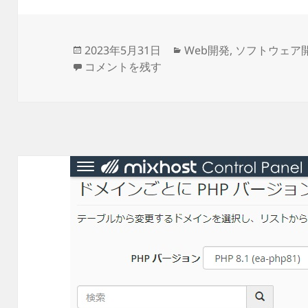
投
カ
2023年5月31日
Web開発
,
ソフトウェア
稿
mixhost でComposerのバージョン確認
テ
コメントを残す
日:
ゴ
リ
ー