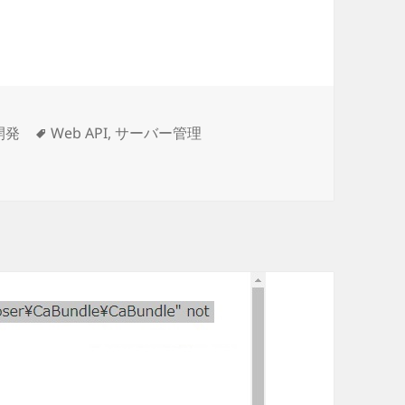
タ
開発
Web API
,
サーバー管理
る方法 に
グ