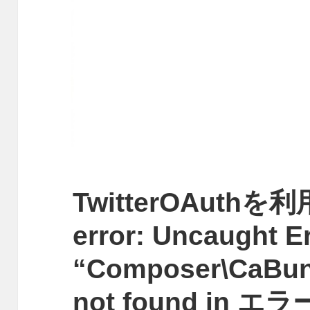
TwitterOAuthを
error: Uncaught Er
“Composer\CaBun
not found in 