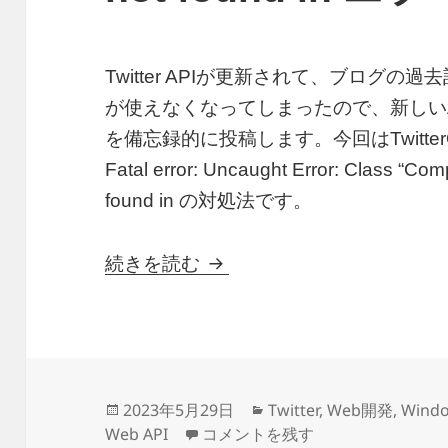
Twitter APIが更新されて、ブログ
が使えなくなってしまったので、新しい
を備忘録的に投稿します。今回はTwitte
Fatal error: Uncaught Error: Class “C
found in の対処法です。
TwitterOAuthを利用する際にFata
続きを読む
投
カ
2023年5月29日
Twitter
,
Web開発
,
Wind
稿
TwitterOAuthを利用する際にFatal er
テ
Web API
コメントを残す