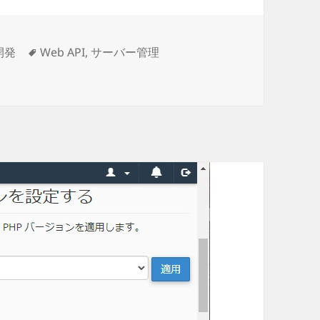
タ
開発
Web API
,
サーバー管理
とインストール方法 に
グ