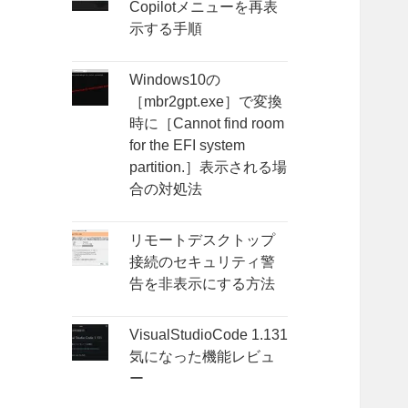
Copilotメニューを再表
示する手順
Windows10の
［mbr2gpt.exe］で変換
時に［Cannot find room
for the EFI system
partition.］表示される場
合の対処法
リモートデスクトップ
接続のセキュリティ警
告を非表示にする方法
VisualStudioCode 1.131
気になった機能レビュ
ー