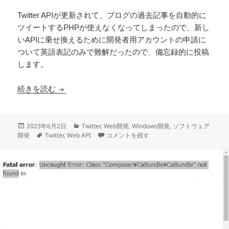
Twitter APIが更新されて、ブログの過去記事を自動的に
ツイートするPHPが使えなくなってしまったので、新し
いAPIに乗せ換えるために開発者用アカウントの申請に
ついて英語表記のみで難解だったので、備忘録的に投稿
します。
Twitter API Free プランの内容（2023年版）
続きを読む
投
カ
2023年6月2日
Twitter
,
Web開発
,
Windows開発
,
ソフトウェア
稿
タ
テ
Twitter API Free プランの内容（2023年版）
開発
Twitter
,
Web API
コメントを残す
日:
グ
ゴ
リ
ー