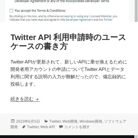
Twitter API 利用申請時のユース
ケースの書き方
Twitter APIが更新されて、新しいAPIに乗せ換えるために
開発者用アカウントの申請についてTwitter APIとデータ
利用に関する説明の入力が難解だったので、備忘録的に
投稿します。
Twitter API 利用申請時のユースケースの書き方
続きを読む
投
カ
2023年6月5日
Twitter
,
Web開発
,
Windows開発
,
ソフトウェア
稿
タ
テ
Twitter API 利用申請時のユースケースの書
開発
Twitter
,
Web API
コメントを残す
日:
グ
ゴ
リ