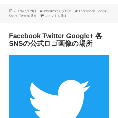
投
カ
タ
2017年7月29日
WordPress
,
ブログ
Facehbook
,
Google
,
稿
テ
SNSの共有（シェア）ボタンを自作してみた に
グ
Share
,
Twitter
,
共有
コメントを残す
日:
ゴ
リ
ー
Facebook Twitter Google+ 各
SNSの公式ロゴ画像の場所