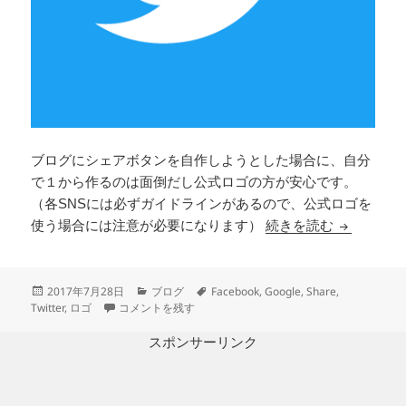
ブログにシェアボタンを自作しようとした場合に、自分
で１から作るのは面倒だし公式ロゴの方が安心です。
（各SNSには必ずガイドラインがあるので、公式ロゴを
Facebook
使う場合には注意が必要になります）
続きを読む
投
カ
タ
2017年7月28日
ブログ
Facebook
,
Google
,
Share
,
稿
Facebook Twitter Google+ 各SNSの公式ロゴ画像の場所 
テ
グ
Twitter
,
ロゴ
コメントを残す
日:
ゴ
リ
スポンサーリンク
ー