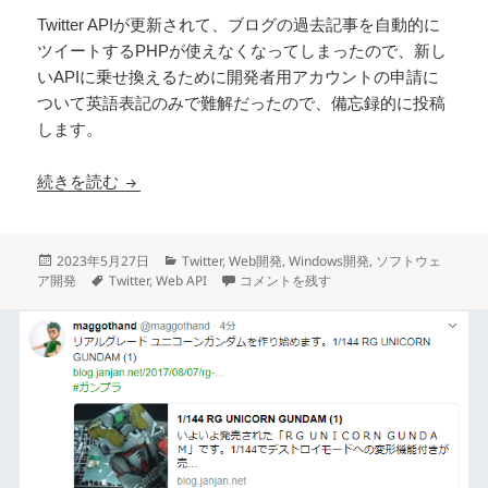
Twitter APIが更新されて、ブログの過去記事を自動的に
ツイートするPHPが使えなくなってしまったので、新し
いAPIに乗せ換えるために開発者用アカウントの申請に
ついて英語表記のみで難解だったので、備忘録的に投稿
します。
Twitter API Free アカウントとアプリの申請方法
続きを読む
投
カ
2023年5月27日
Twitter
,
Web開発
,
Windows開発
,
ソフトウェ
稿
タ
テ
Twitter API Free アカウントとアプリ
ア開発
Twitter
,
Web API
コメントを残す
日:
グ
ゴ
リ
ー