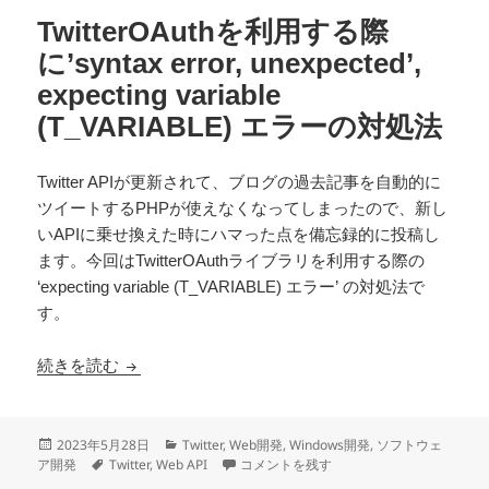
TwitterOAuthを利用する際
に’syntax error, unexpected’,
expecting variable
(T_VARIABLE) エラーの対処法
Twitter APIが更新されて、ブログの過去記事を自動的に
ツイートするPHPが使えなくなってしまったので、新し
いAPIに乗せ換えた時にハマった点を備忘録的に投稿し
ます。今回はTwitterOAuthライブラリを利用する際の
‘expecting variable (T_VARIABLE) エラー’ の対処法で
す。
TwitterOAuthを利用する際に’syntax error, unexpec
続きを読む
投
カ
2023年5月28日
Twitter
,
Web開発
,
Windows開発
,
ソフトウェ
稿
タ
テ
TwitterOAuthを利用する際に’syntax error, 
ア開発
Twitter
,
Web API
コメントを残す
日:
グ
ゴ