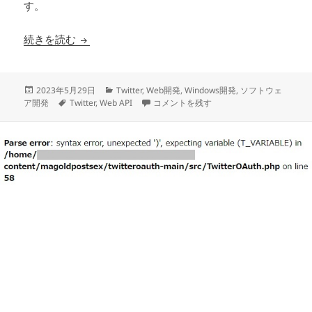
す。
TwitterOAuthを利用する際にFatal error: Uncaught E
続きを読む
投
カ
2023年5月29日
Twitter
,
Web開発
,
Windows開発
,
ソフトウェ
稿
タ
テ
TwitterOAuthを利用する際にFatal error: Un
ア開発
Twitter
,
Web API
コメントを残す
日:
グ
ゴ
リ
ー