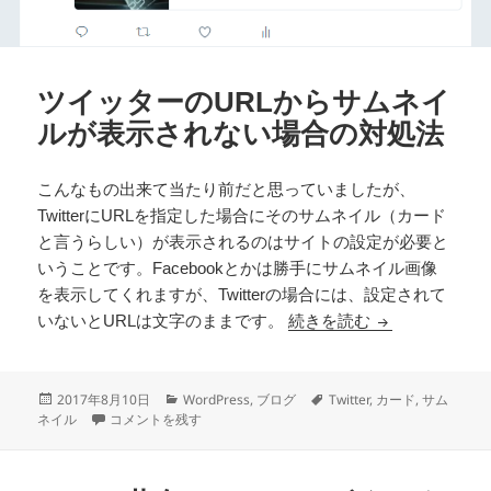
ツイッターのURLからサムネイ
ルが表示されない場合の対処法
こんなもの出来て当たり前だと思っていましたが、
TwitterにURLを指定した場合にそのサムネイル（カード
と言うらしい）が表示されるのはサイトの設定が必要と
いうことです。Facebookとかは勝手にサムネイル画像
を表示してくれますが、Twitterの場合には、設定されて
ツイッターのU
いないとURLは文字のままです。
続きを読む
投
カ
タ
2017年8月10日
WordPress
,
ブログ
Twitter
,
カード
,
サム
稿
ツイッターのURLからサムネイルが表示されない場合の対処法 
テ
グ
ネイル
コメントを残す
日:
ゴ
リ
ー