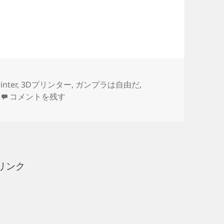
イ CARGO PISA（カーゴ・ピサ）製作日誌（95
inter
,
3Dプリンター
,
ガンプラは自由だ
,
3Dプリント 閃光のハサウェイ CARGO PISA（カーゴ・
コメントを残す
リンク