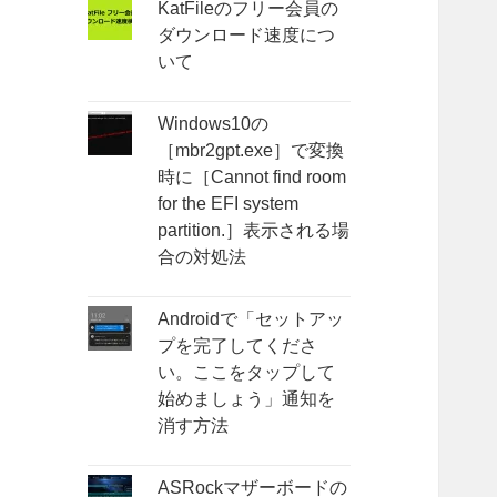
KatFileのフリー会員の
ダウンロード速度につ
いて
Windows10の
［mbr2gpt.exe］で変換
時に［Cannot find room
for the EFI system
partition.］表示される場
合の対処法
Androidで「セットアッ
プを完了してくださ
い。ここをタップして
始めましょう」通知を
消す方法
ASRockマザーボードの