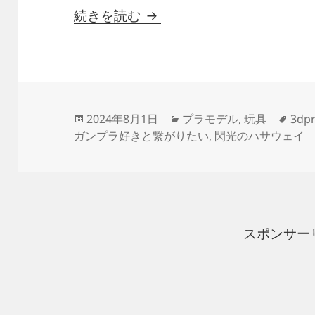
3Dプリント 閃光のハサウェ
続きを読む
投
カ
タ
2024年8月1日
プラモデル
,
玩具
3dpr
稿
テ
グ
ガンプラ好きと繋がりたい
,
閃光のハサウェイ
日:
ゴ
リ
ー
スポンサー