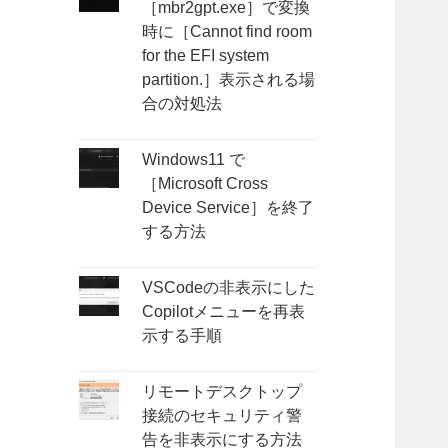
［mbr2gpt.exe］で変換
時に［Cannot find room
for the EFI system
partition.］表示される場
合の対処法
Windows11 で
［Microsoft Cross
Device Service］を終了
する方法
VSCodeの非表示にした
Copilotメニューを再表
示する手順
リモートデスクトップ
接続のセキュリティ警
告を非表示にする方法