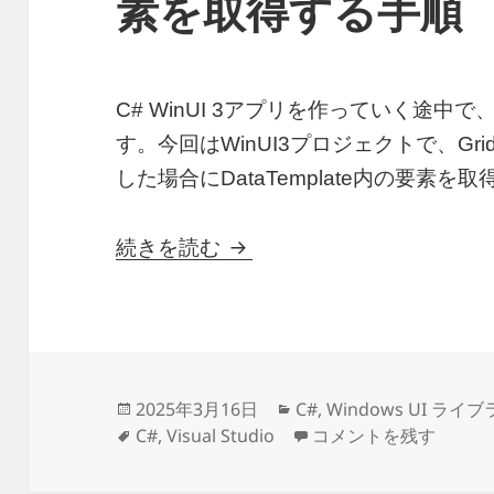
素を取得する手順
C# WinUI 3アプリを作っていく途
す。今回はWinUI3プロジェクトで、Gr
した場合にDataTemplate内の要素
C# WinUI3 のDataTem
続きを読む
投
カ
2025年3月16日
C#
,
Windows UI ライ
稿
タ
テ
C# WinUI3 のDat
C#
,
Visual Studio
コメントを残す
日:
グ
ゴ
リ