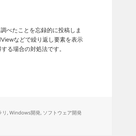
中で、調べたことを忘録的に投稿しま
idViewなどで繰り返し要素を表示
を取得する場合の対処法です。
plate内の要素を取得する手順
ブラリ
,
Windows開発
,
ソフトウェア開発
aTemplate内の要素を取得する手順 に