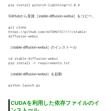
pip install pytorch-lightning==2.0.9
GitHubから直接［stable-diffusion-webui］をコピー。
git clone 
https://github.com/AUTOMATIC1111/stable-
diffusion-webui
［stable-diffusion-webui］のインストール
cd stable-diffusion-webui

pip install -r requirements.txt
［stable-diffusion-webui］を起動
python launch.py
CUDAを利用した依存ファイルのイ
ンストール