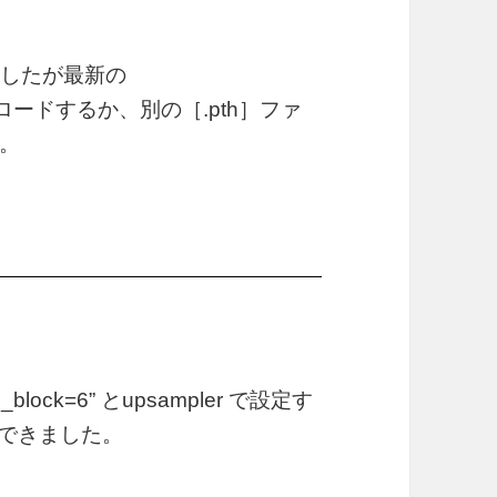
ましたが最新の
ダウンロードするか、別の［.pth］ファ
。
block=6” とupsampler で設定す
回避できました。