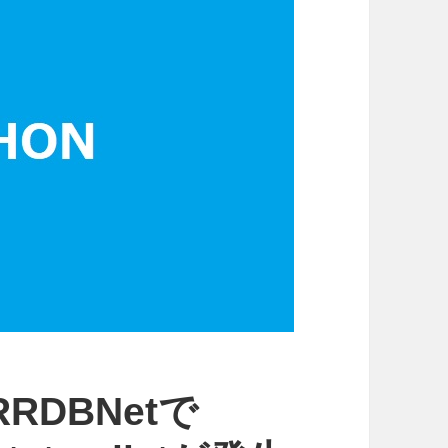
RRDBNetで