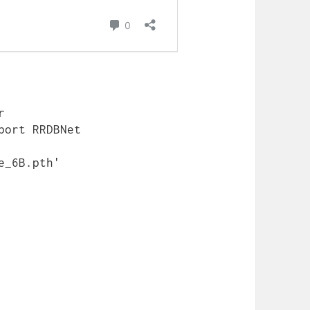


ort RRDBNet

_6B.pth'
