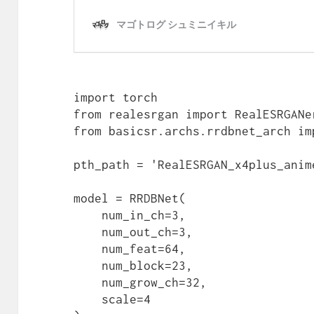
import torch

from realesrgan import RealESRGANer
from basicsr.archs.rrdbnet_arch imp
pth_path = 'RealESRGAN_x4plus_anime
model = RRDBNet(

    num_in_ch=3,

    num_out_ch=3,

    num_feat=64,

    num_block=23,

    num_grow_ch=32,

    scale=4
