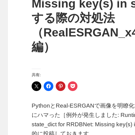
Missing key(s) i
する際の対処法
（RealESRGAN_x4
編）
共有:
PythonとReal-ESRGANで画像
にハマった［例外が発生しました: RuntimeError
state_dict for RRDBNet: Missing ke
的に投稿しておきます。