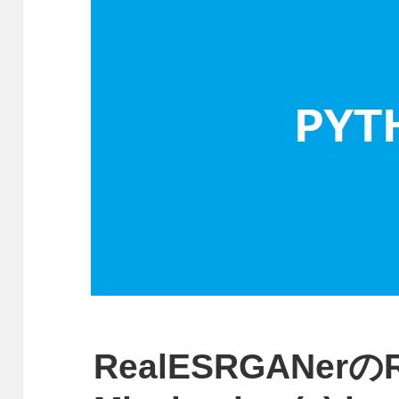
RealESRGANerの