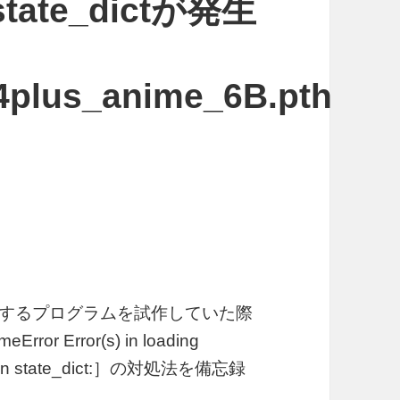
n state_dictが発生
plus_anime_6B.pth
を明瞭化するプログラムを試作していた際
 Error(s) in loading
y(s) in state_dict:］の対処法を備忘録