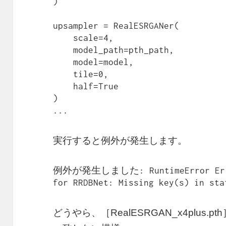
)

upsampler = RealESRGANer(

    scale=4,

    model_path=pth_path,

    model=model,

    tile=0,

    half=True

)

...
実行すると例外が発生します。
例外が発生しました: RuntimeError Error(
for RRDBNet: Missing key(s) in sta
どうやら、［RealESRGAN_x4plus