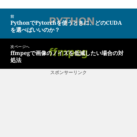
投
前
稿
PythonでPytorchを使うときに、どのCUDA
前
ナ
を選べばいいのか？
の
ビ
投
ゲ
稿:
次ページへ
ー
ffmpegで画像のノイズを低減したい場合の対
次
シ
処法
の
ョ
投
ン
スポンサーリンク
稿: