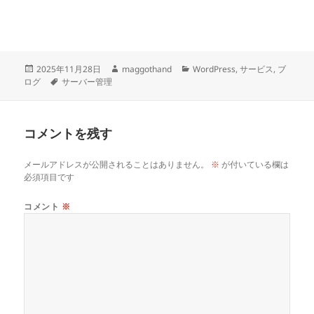
投
作
カ
2025年11月28日
maggothand
WordPress
,
サービス
,
ブ
稿
タ
成
テ
ログ
サーバー管理
日:
グ
者
ゴ
リ
ー
コメントを残す
メールアドレスが公開されることはありません。
※
が付いている欄は
必須項目です
コメント
※