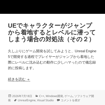
UEでキャラクターがジャンプ
から着地するとレベルに潜って
しまう場合の対処法（その２）
久しぶりにゲーム開発を試してみようと、Unreal Engine
5で開発する過程でプレイヤーがジャンプから着地した
際にレベルに沈み込むの動作に少しハマったので備忘録
的に投稿します。
UEでキャラクターがジャンプから着地するとレ
続きを読む
投
カ
2026年7月18日
C++
,
Windows開発
,
ゲーム
,
ソフトウェア開
稿
タ
テ
UEでキャラクターがジャンプから
発
UnrealEngine
,
Visual Studio
コメントを残す
日:
グ
ゴ