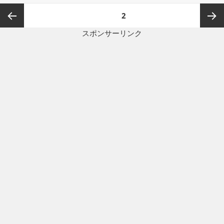
リ
投
ページ
2
ー
稿
の
スポンサーリンク
前のペ
次ペー
ペ
ー
ージ
ジ
ジ
送
り