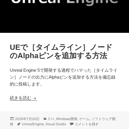
UEで［タイムライン］ノード
のAlphaピンを追加する方法
Unreal Engine 5で開発する過程でハマった［タイムライ
ン］ノードの出力にAlphaピンを追加する方法を備忘録
的に投稿します。
UEで［タイムライン］ノードのAlphaピンを追加
続きを読む
投
カ
2026年7月26日
C++
,
Windows開発
,
ゲーム
,
ソフトウェア開
稿
タ
テ
UEで［タイムライン］ノードのAl
発
UnrealEngine
,
Visual Studio
コメントを残す
日:
グ
ゴ