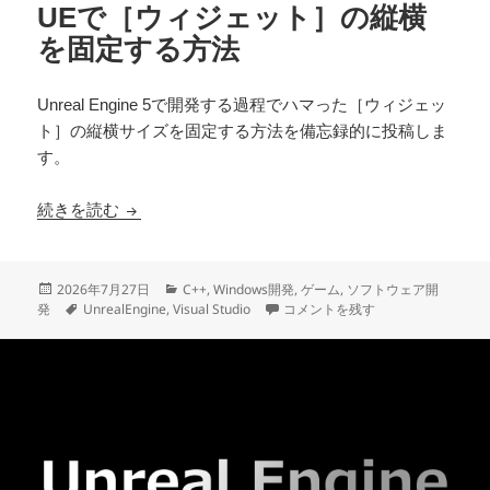
UEで［ウィジェット］の縦横
を固定する方法
Unreal Engine 5で開発する過程でハマった［ウィジェッ
ト］の縦横サイズを固定する方法を備忘録的に投稿しま
す。
UEで［ウィジェット］の縦横を固定する方法
続きを読む
投
カ
2026年7月27日
C++
,
Windows開発
,
ゲーム
,
ソフトウェア開
稿
タ
テ
UEで［ウィジェット］の縦横を固
発
UnrealEngine
,
Visual Studio
コメントを残す
日:
グ
ゴ
リ
ー