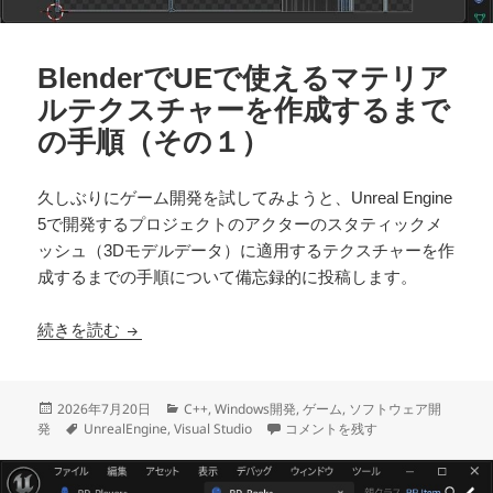
BlenderでUEで使えるマテリア
ルテクスチャーを作成するまで
の手順（その１）
久しぶりにゲーム開発を試してみようと、Unreal Engine
5で開発するプロジェクトのアクターのスタティックメ
ッシュ（3Dモデルデータ）に適用するテクスチャーを作
成するまでの手順について備忘録的に投稿します。
BlenderでUEで使えるマテリアルテクスチャー
続きを読む
投
カ
2026年7月20日
C++
,
Windows開発
,
ゲーム
,
ソフトウェア開
稿
タ
テ
BlenderでUEで使えるマテリ
発
UnrealEngine
,
Visual Studio
コメントを残す
日:
グ
ゴ
リ
ー