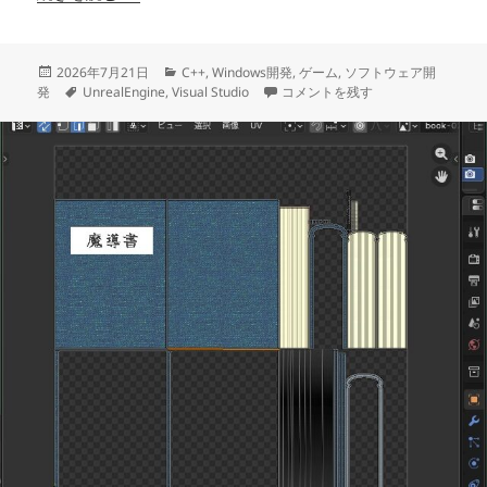
投
カ
2026年7月21日
C++
,
Windows開発
,
ゲーム
,
ソフトウェア開
稿
タ
テ
BlenderでUEで使えるマテリ
発
UnrealEngine
,
Visual Studio
コメントを残す
日:
グ
ゴ
リ
ー