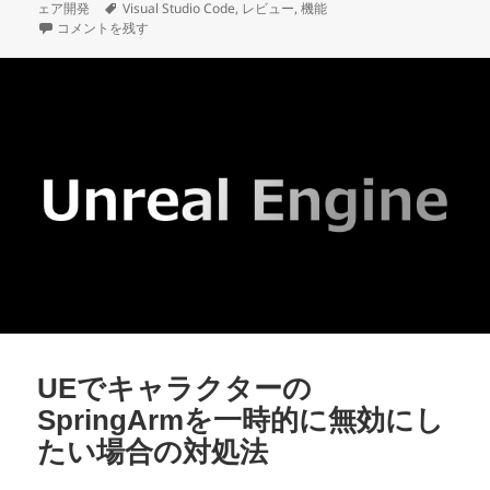
稿
タ
テ
ェア開発
Visual Studio Code
,
レビュー
,
機能
日:
VisualStudioCode 1.130 気になった機能レビュー に
グ
ゴ
コメントを残す
リ
ー
UEでキャラクターの
SpringArmを一時的に無効にし
たい場合の対処法