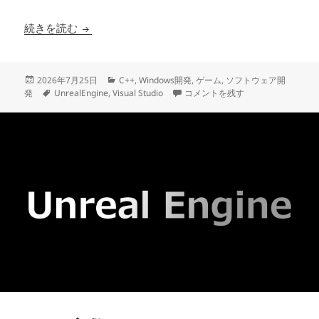
UEでTransform変数の値を変更した際に別の値
続きを読む
投
カ
2026年7月25日
C++
,
Windows開発
,
ゲーム
,
ソフトウェア開
稿
タ
テ
UEでTransform変数の値を変
発
UnrealEngine
,
Visual Studio
コメントを残す
日:
グ
ゴ
リ
ー