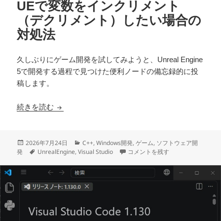
UEで変数をインクリメント
（デクリメント）したい場合の
対処法
久しぶりにゲーム開発を試してみようと、Unreal Engine
5で開発する過程で見つけた便利ノードの備忘録的に投
稿します。
UEで変数をインクリメント（デクリメント）し
続きを読む
投
カ
2026年7月24日
C++
,
Windows開発
,
ゲーム
,
ソフトウェア開
稿
タ
テ
UEで変数をインクリメント（デク
発
UnrealEngine
,
Visual Studio
コメントを残す
日:
グ
ゴ
リ
ー