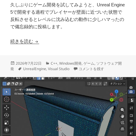
久しぶりにゲーム開発を試してみようと、Unreal Engine
5で開発する過程でプレイヤーが壁面に近づいた状態で
反転させるとレベルに沈み込むの動作に少しハマったの
で備忘録的に投稿します。
UEでキャラクターのSpringArmを一時的に無
続きを読む
投
カ
2026年7月22日
C++
,
Windows開発
,
ゲーム
,
ソフトウェア開
稿
タ
テ
UEでキャラクターのSpringAr
発
UnrealEngine
,
Visual Studio
コメントを残す
日:
グ
ゴ
リ
ー