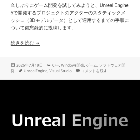
久しぶりにゲーム開発を試してみようと、Unreal Engine
5で開発するプロジェクトのアクターのスタティックメ
ッシュ（3Dモデルデータ）として適用するまでの手順に
ついて備忘録的に投稿します。
Blenderで出力した3DモデルをUEでスタティ
続きを読む
投
カ
2026年7月19日
C++
,
Windows開発
,
ゲーム
,
ソフトウェア開
稿
タ
テ
Blenderで出力した3Dモデル
発
UnrealEngine
,
Visual Studio
コメントを残す
日:
グ
ゴ
リ
ー