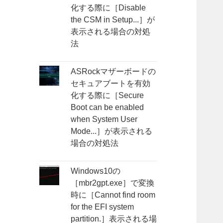
化する際に［Disable
the CSM in Setup...］が
表示される場合の対処
法
ASRockマザーボードの
セキュアブートを有効
化する際に［Secure
Boot can be enabled
when System User
Mode...］が表示される
場合の対処法
Windows10の
［mbr2gpt.exe］で変換
時に［Cannot find room
for the EFI system
partition.］表示される場