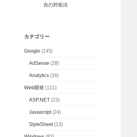
合の対処法
カテゴリー
Google
(145)
AdSense
(28)
Analytics
(16)
Web開発
(111)
ASP.NET
(23)
Javascript
(24)
StyleSheet
(13)
Windows
(83)