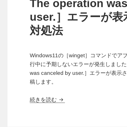
The operation was
user.］エラーが
対処法
Windows11の［winget］コマン
行中に予期しないエラーが発生しました：0x8070
was canceled by user.］エ
稿します。
wingetコマンドで［0x80704c
続きを読む