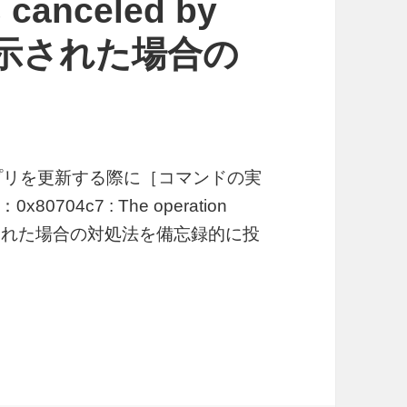
 canceled by
表示された場合の
ドでアプリを更新する際に［コマンドの実
4c7 : The operation
ラーが表示された場合の対処法を備忘録的に投
7 : The operation was canceled by use