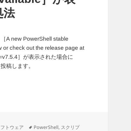
処法
ew PowerShell stable
w or check out the release page at
se?tag=v7.5.4］が表示された場合に
的に投稿します。
erShell stable release is available］が表示され
タ
ソフトウェア
PowerShell
,
スクリプ