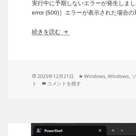
実行中に予期しないエラーが発生しました：0x8019
error (500)］エラーが表示された
PowerShellのwingetコマン
続きを読む
投
カ
2025年12月21日
Windows
,
Windows
,
稿
PowerShellのwingetコマンドで［0x801
テ
ト
コメントを残す
日:
ゴ
リ
ー