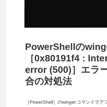
PowerShellのwi
［0x80191f4 : Inte
error (500)
合の対処法
［PowerShell］のwinget コマ