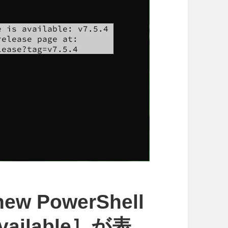
ew PowerShell
 available］が表