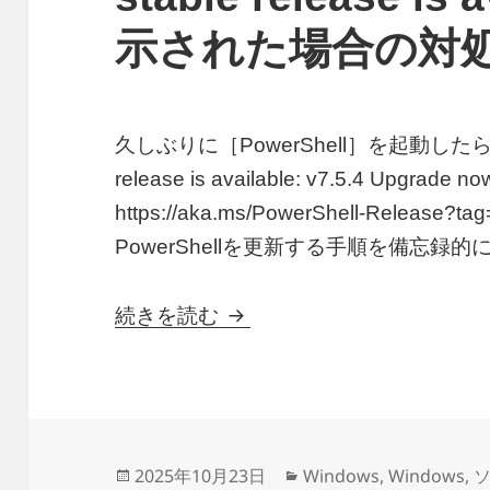
示された場合の対
久しぶりに［PowerShell］を起動したら［A n
release is available: v7.5.4 Upgrade no
https://aka.ms/PowerShell-Relea
PowerShellを更新する手順を備忘録
PowerShellで［A new Pow
続きを読む
投
カ
2025年10月23日
Windows
,
Windows
,