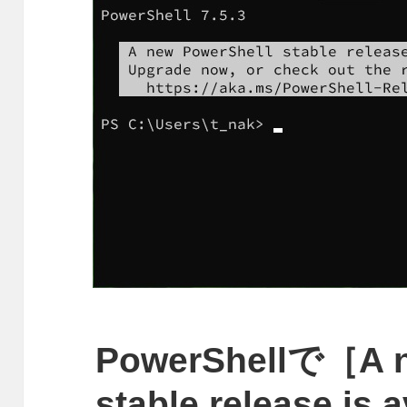
PowerShellで［A n
stable release is