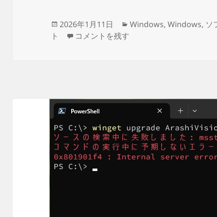
投
カ
2026年1月11日
Windows
,
Windows
,
ソ
稿
wingetコマンドで［0x80704c7 : The 
テ
ト
コメントを残す
日:
ゴ
リ
ー