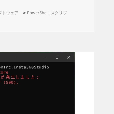
タ
フトウェア
PowerShell
,
スクリプ
operation was canceled by user.］エラーが表示された場合の
グ