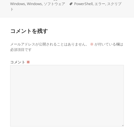
稿
成
タ
テ
Windows
,
Windows
,
ソフトウェア
PowerShell
,
エラー
,
スクリプ
日:
者
グ
ゴ
ト
リ
ー
コメントを残す
メールアドレスが公開されることはありません。
※
が付いている欄は
必須項目です
コメント
※