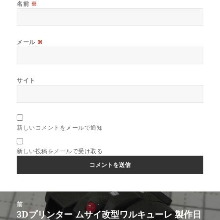
名前
※
メール
※
サイト
新しいコメントをメールで通知
新しい投稿をメールで受け取る
投
前
稿
3Dプリンター ムサイ改型ワルキューレ 製作日
前