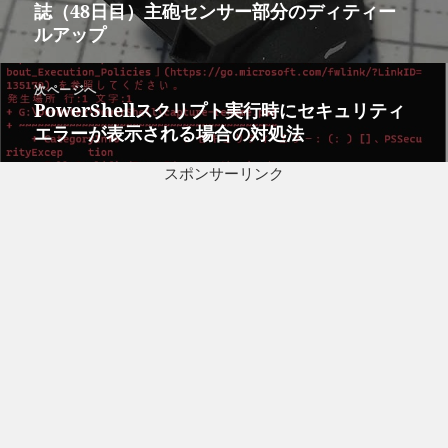
ナ
誌（48日目）主砲センサー部分のディティー
の
ビ
ルアップ
投
ゲ
稿:
ー
次ページへ
シ
PowerShellスクリプト実行時にセキュリティ
次
ョ
エラーが表示される場合の対処法
の
ン
投
スポンサーリンク
稿: