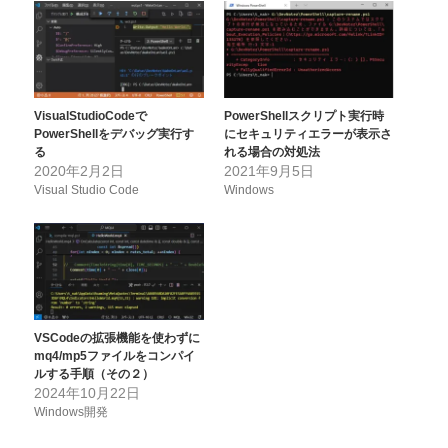
VisualStudioCodeで
PowerShellスクリプト実行時
PowerShellをデバッグ実行す
にセキュリティエラーが表示さ
る
れる場合の対処法
2020年2月2日
2021年9月5日
Visual Studio Code
Windows
VSCodeの拡張機能を使わずに
mq4/mp5ファイルをコンパイ
ルする手順（その２）
2024年10月22日
Windows開発