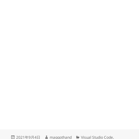
投
作
カ
2021年9月4日
maggothand
Visual Studio Code
,