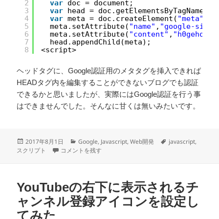
2
var
doc = document;
3
var
head = doc.getElementsByTagName(
"h
4
var
meta = doc.createElement(
"meta"
);
5
meta.setAttribute(
"name"
,
"google-site-
6
meta.setAttribute(
"content"
,
"h0gehoeh0
7
head.appendChild(meta);
8
<script>
ヘッドタグに、Google認証用のメタタグを挿入できれば
HEADタグ内を編集することができないブログでも認証
できるかと思いましたが、実際にはGoogle認証を行う事
はできませんでした。そんなに甘くは無いみたいです。
投
カ
タ
2017年8月1日
Google
,
Javascript
,
Web開発
javascript
,
稿
HEADタグ内にスクリプトを使ってMETAタグを挿入してみる
テ
グ
スクリプト
コメントを残す
日:
ゴ
リ
ー
YouTubeの右下に表示されるチ
ャンネル登録アイコンを設定し
てみた