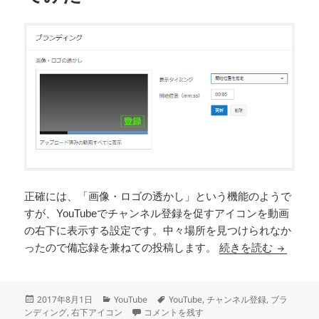
正確には、「画像・ロゴの透かし」という機能のようで
すが、YouTubeでチャンネル登録を促すアイコンを動画
の右下に表示する設定です。中々場所を見つけられなか
YouT
ったので備忘録を兼ねての投稿します。
続きを読む
投
カ
タ
2017年8月1日
YouTube
YouTube
,
チャンネル登録
,
ブラ
稿
テ
YouTubeの右下に表示されるチャンネル登
グ
ンディング
,
右下アイコン
コメントを残す