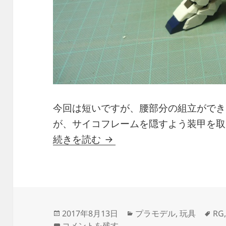
今回は短いですが、腰部分の組立ができ
が、サイコフレームを隠すよう装甲を取
1/144 RG UNICORN GUNDA
続きを読む
投
カ
タ
2017年8月13日
プラモデル
,
玩具
RG
稿
1/144 RG UNICORN GUNDAM (3) に
テ
グ
コメントを残す