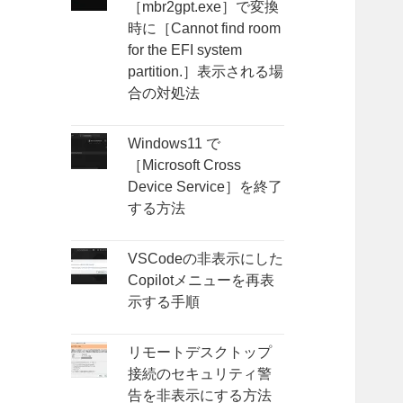
［mbr2gpt.exe］で変換
時に［Cannot find room
for the EFI system
partition.］表示される場
合の対処法
Windows11 で
［Microsoft Cross
Device Service］を終了
する方法
VSCodeの非表示にした
Copilotメニューを再表
示する手順
リモートデスクトップ
接続のセキュリティ警
告を非表示にする方法