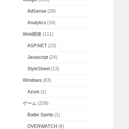
AdSense
(28)
Analytics
(16)
Web開発
(111)
ASP.NET
(23)
Javascript
(24)
StyleSheet
(13)
Windows
(83)
Azure
(1)
ゲーム
(239)
Battle Spirits
(1)
OVERWATCH
(8)