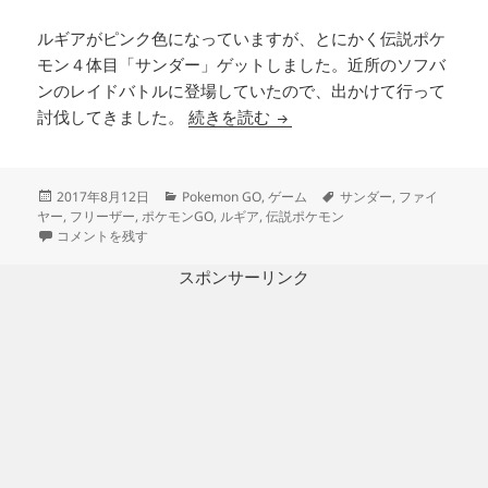
ルギアがピンク色になっていますが、とにかく伝説ポケ
モン４体目「サンダー」ゲットしました。近所のソフバ
ンのレイドバトルに登場していたので、出かけて行って
ポケモンGO サンダー捕まえ
討伐してきました。
続きを読む
投
カ
タ
2017年8月12日
Pokemon GO
,
ゲーム
サンダー
,
ファイ
稿
テ
グ
ヤー
,
フリーザー
,
ポケモンGO
,
ルギア
,
伝説ポケモン
日:
ポケモンGO サンダー捕まえた に
ゴ
コメントを残す
リ
ー
スポンサーリンク