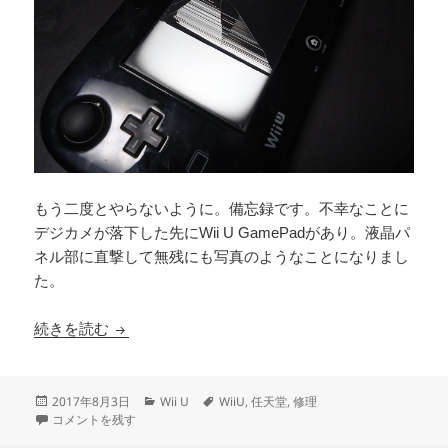
もう二度とやらないように。備忘録です。不幸なことに
デジカメが落下した先にWii U GamePadがあり。液晶パ
ネル部に直撃して無残にも写真のようなことになりまし
た。
Wii U GamePadにデジカメが落下して液晶
続きを読む
投
カ
タ
2017年8月3日
Wii U
WiiU
,
任天堂
,
修理
稿
Wii U GamePadにデジカメが落下して液晶パネルが割れてしまった（任
テ
グ
コメントを残す
日:
ゴ