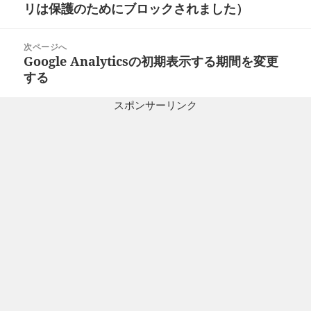
ナ
リは保護のためにブロックされました）
の
ビ
投
ゲ
稿:
次ページへ
ー
Google Analyticsの初期表示する期間を変更
次
シ
する
の
ョ
投
ン
スポンサーリンク
稿: