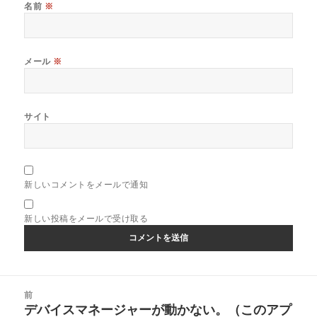
名前
※
メール
※
サイト
新しいコメントをメールで通知
新しい投稿をメールで受け取る
投
前
稿
デバイスマネージャーが動かない。（このアプ
前