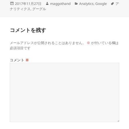
投
作
カ
タ
2017年11月27日
maggothand
Analytics
,
Google
ア
稿
成
テ
グ
ナリティクス
,
グーグル
日:
者
ゴ
リ
ー
コメントを残す
メールアドレスが公開されることはありません。
※
が付いている欄は
必須項目です
コメント
※