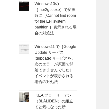
Windows10の
［mbr2gpt.exe］で変換
時に［Cannot find room
for the EFI system
partition.］表示される場
合の対処法
Windows11 で［Google
Update サービス
(gupdate) サービスを、
次のエラーが原因で開
始できませんでした］
イベントが表示される
場合の対処法
IKEA ブローリーデン
（BLÅLIDEN）の組立
てと気になった所