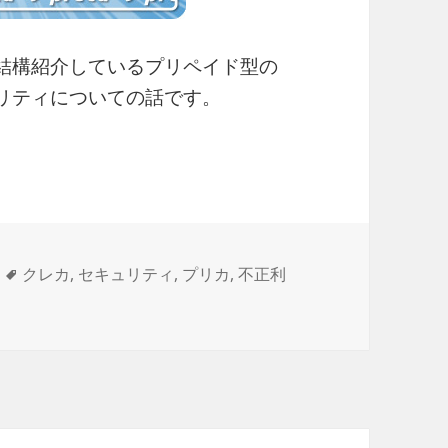
結構紹介しているプリペイド型の
リティについての話です。
立のお知らせ」の通知メールが届いてた
タ
クレカ
,
セキュリティ
,
プリカ
,
不正利
」の通知メールが届いてた に
グ