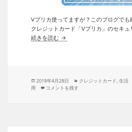
Vプリカ使ってますが？このブログでも
クレジットカード「Vプリカ」のセキュ
「【Ｖプリカ】お取引不成
続きを読む
投
カ
2018年4月28日
クレジットカード
,
生活
稿
「【Ｖプリカ】お取引不成立のお知らせ
テ
用
コメントを残す
日:
ゴ
リ
ー