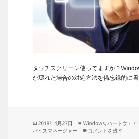
タッチスクリーン使ってますか？Wind
が壊れた場合の対処方法を備忘録的に
投
カ
2018年4月27日
Windows
,
ハードウェア
稿
テ
Windows10のタ
バイスマネージャー
コメントを残す
日:
ゴ