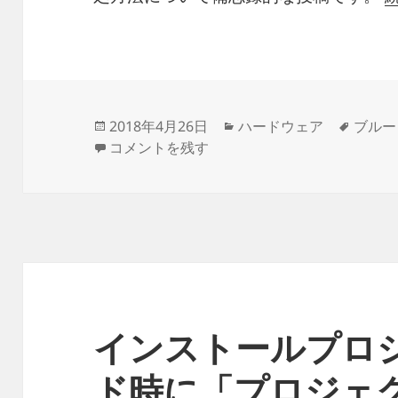
投
カ
タ
2018年4月26日
ハードウェア
ブルー
稿
ソニーのブルーレイレコーダーの外付けハー
テ
グ
コメントを残す
日:
ゴ
リ
ー
インストールプロ
ド時に「プロジェ