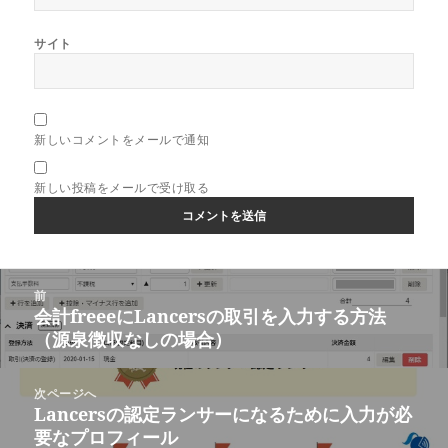
サイト
新しいコメントをメールで通知
新しい投稿をメールで受け取る
投
前
稿
会計freeeにLancersの取引を入力する方法
前
ナ
（源泉徴収なしの場合）
の
ビ
投
ゲ
稿:
次ページへ
ー
Lancersの認定ランサーになるために入力が必
次
シ
要なプロフィール
の
ョ