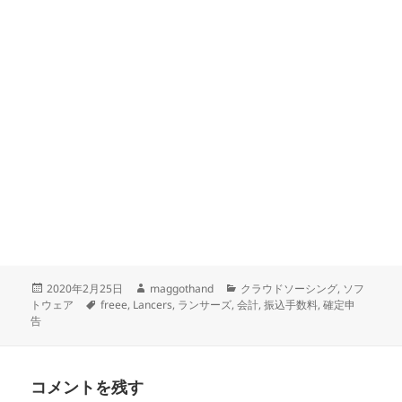
投
作
カ
2020年2月25日
maggothand
クラウドソーシング
,
ソフ
稿
タ
成
テ
トウェア
freee
,
Lancers
,
ランサーズ
,
会計
,
振込手数料
,
確定申
日:
グ
者
ゴ
告
リ
ー
コメントを残す