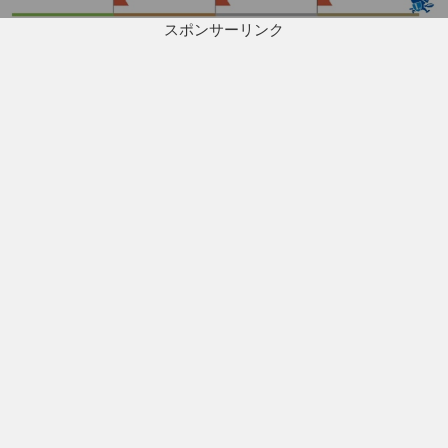
投
ン
スポンサーリンク
稿: