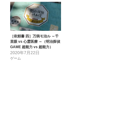
［依頼書 四］万病モ治ル ～千
里眼 vs 心霊医療 ～（明治探偵
GAME 超能力 vs 超能力）
2020年7月22日
ゲーム