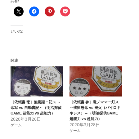
共有:
いいね:
関連
［依頼書 壱］無意識ニ記ス ～
［依頼書 参］意ノママニ灯ス
念写 vs 自動書記～（明治探偵
～残留思念 vs 発火（パイロキ
GAME 超能力 vs 超能力）
ネシス）～（明治探偵GAME
2020年3月26日
超能力 vs 超能力）
2020年3月28日
ゲーム
ゲーム