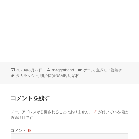
投
作
カ
2020年3月27日
maggothand
ゲーム
,
宝探し・謎解き
稿
タ
成
テ
タカラッシュ
,
明治探偵GAME
,
明治村
日:
グ
者
ゴ
リ
ー
コメントを残す
メールアドレスが公開されることはありません。
※
が付いている欄は
必須項目です
コメント
※