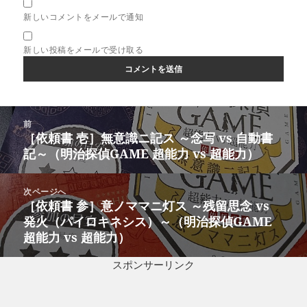
新しいコメントをメールで通知
新しい投稿をメールで受け取る
投
前
稿
［依頼書 壱］無意識ニ記ス ～念写 vs 自動書
前
ナ
記～（明治探偵GAME 超能力 vs 超能力）
の
ビ
投
ゲ
稿:
次ページへ
ー
［依頼書 参］意ノママニ灯ス ～残留思念 vs
次
シ
発火（パイロキネシス）～（明治探偵GAME
の
ョ
超能力 vs 超能力）
投
ン
稿:
スポンサーリンク