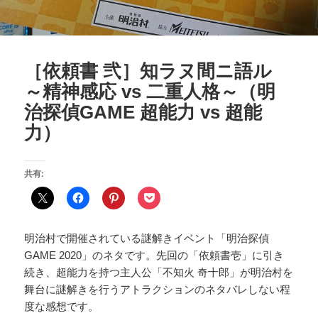
［依頼書 弐］知ラヌ間ニ語ル
～精神感応 vs 二重人格～（明
治探偵GAME 超能力 vs 超能
力）
共有:
明治村で開催されている謎解きイベント「明治探偵
GAME 2020」のネタです。先回の「依頼書壱」に引き
続き、超能力を持つ主人公「不知火 奇十郎」が明治村を
舞台に謎解きを行うアトラクションのネタバレしない程
度な感想です。