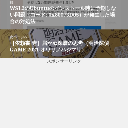
前
稿
WSL2のUbuntuのインストール時に予期しな
前
ナ
い問題（コード: 0x80073D05）が発生した場
の
ビ
合の対処法
投
ゲ
稿:
ー
次ページへ
シ
［依頼書 壱］届かぬ深層の思考（明治探偵
次
ョ
GAME 2021 オワリノハジマリ）
の
ン
投
スポンサーリンク
稿: