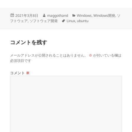
投
作
カ
2021年3月8日
maggothand
Windows
,
Windows開発
,
ソ
稿
成
タ
テ
フトウェア
,
ソフトウェア開発
Linux
,
ubuntu
日:
者
グ
ゴ
リ
ー
コメントを残す
メールアドレスが公開されることはありません。
※
が付いている欄は
必須項目です
コメント
※