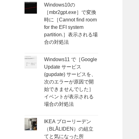
Windows10の
［mbr2gpt.exe］で変換
時に［Cannot find room
for the EFI system
partition.］表示される場
合の対処法
Windows11 で［Google
Update サービス
(gupdate) サービスを、
次のエラーが原因で開
始できませんでした］
イベントが表示される
場合の対処法
IKEA ブローリーデン
（BLÅLIDEN）の組立
てと気になった所