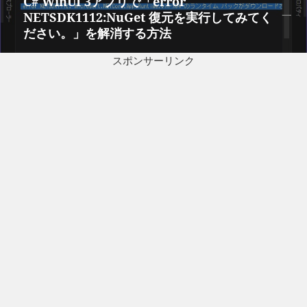
C# WinUI 3アプリで「error
次
シ
NETSDK1112:NuGet 復元を実行してみてく
の
ョ
ださい。」を解消する方法
投
ン
稿:
スポンサーリンク