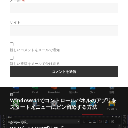
メール
※
サイト
新しいコメントをメールで通知
新しい投稿をメールで受け取る
投
前
稿
Windows11でコントロールパネルのアプリを
前
ナ
スタートメニューにピン留めする方法
の
ビ
投
ゲ
稿:
次ページへ
ー