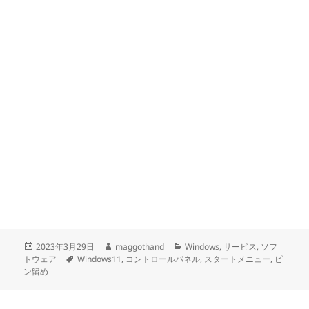
投
作
カ
2023年3月29日
maggothand
Windows
,
サービス
,
ソフ
稿
タ
成
テ
トウェア
Windows11
,
コントロールパネル
,
スタートメニュー
,
ピ
日:
グ
者
ゴ
ン留め
リ
ー