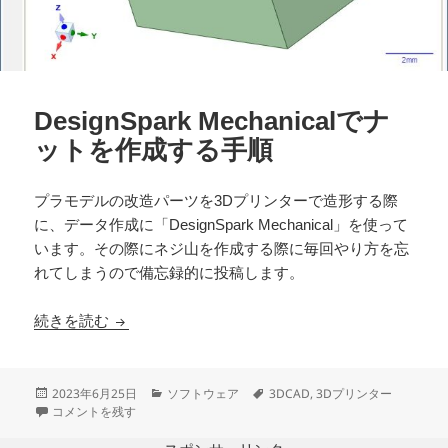
DesignSpark Mechanicalでナ
ットを作成する手順
プラモデルの改造パーツを3Dプリンターで造形する際
に、データ作成に「DesignSpark Mechanical」を使って
います。その際にネジ山を作成する際に毎回やり方を忘
れてしまうので備忘録的に投稿します。
DesignSpark Mechanicalでナットを作成する手順
続きを読む
投
カ
タ
2023年6月25日
ソフトウェア
3DCAD
,
3Dプリンター
稿
DesignSpark Mechanicalでナットを作成する手順 に
テ
グ
コメントを残す
日:
ゴ
リ