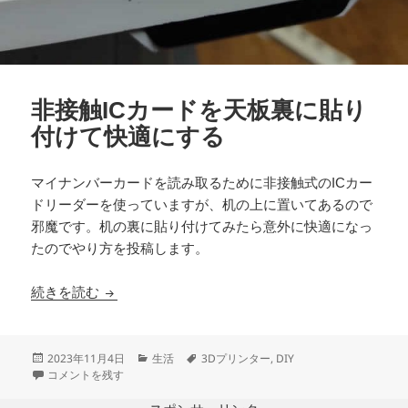
非接触ICカードを天板裏に貼り
付けて快適にする
マイナンバーカードを読み取るために非接触式のICカー
ドリーダーを使っていますが、机の上に置いてあるので
邪魔です。机の裏に貼り付けてみたら意外に快適になっ
たのでやり方を投稿します。
非接触ICカードを天板裏に貼り付けて快適にする
続きを読む
投
カ
タ
2023年11月4日
生活
3Dプリンター
,
DIY
稿
非接触ICカードを天板裏に貼り付けて快適にする に
テ
グ
コメントを残す
日:
ゴ
リ