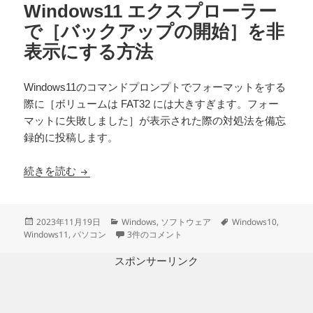
Windows11 エクスプローラー
で［バックアップの開始］を非
表示にする方法
Windows11のコマンドプロンプトでフォーマットをする
際に［ボリュームは FAT32 には大きすぎます。フォー
マットに失敗しました］が表示された際の対処法を備忘
録的に投稿します。
Windows11 エクスプローラーで［バックアッ
続きを読む
投
カ
タ
2023年11月19日
Windows
,
ソフトウェア
Windows10
,
稿
テ
Windows11 エクスプローラーで［バックアッ
グ
Windows11
,
パソコン
3件のコメント
日:
ゴ
リ
スポンサーリンク
ー