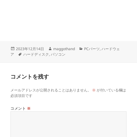
投
作
カ
2023年12月14日
maggothand
PCパーツ
,
ハードウェ
稿
タ
成
テ
ア
ハードディスク
,
パソコン
日:
グ
者
ゴ
リ
ー
コメントを残す
メールアドレスが公開されることはありません。
※
が付いている欄は
必須項目です
コメント
※