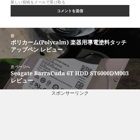
新しい投稿をメールで受け取る
投
前
稿
ポリカーム(Polycalm) 楽器用導電塗料タッチ
前
ナ
アップペン レビュー
の
ビ
投
ゲ
稿:
次ページへ
ー
Seagate BarraCuda 6T HDD ST6000DM003
次
シ
レビュー
の
ョ
投
ン
スポンサーリンク
稿: