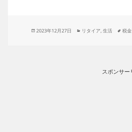
投
カ
タ
2023年12月27日
リタイア
,
生活
税金
稿
テ
グ
日:
ゴ
リ
ー
スポンサー