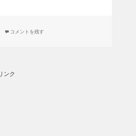
「生計を一にする」は相続税では使えない に
コメントを残す
リンク