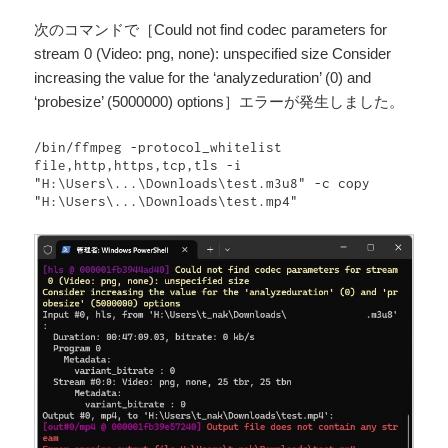
次のコマンドで［Could not find codec parameters for
stream 0 (Video: png, none): unspecified size Consider
increasing the value for the ‘analyzeduration’ (0) and
‘probesize’ (5000000) options］エラーが発生しました。
/bin/ffmpeg -protocol_whitelist 
file,http,https,tcp,tls -i 
"H:\Users\...\Downloads\test.m3u8" -c copy 
"H:\Users\...\Downloads\test.mp4"