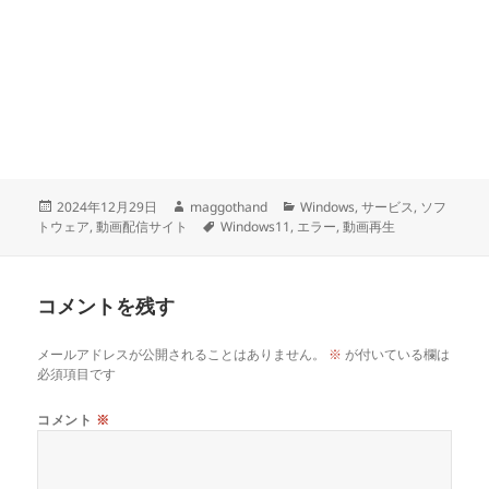
投
作
カ
2024年12月29日
maggothand
Windows
,
サービス
,
ソフ
稿
成
タ
テ
トウェア
,
動画配信サイト
Windows11
,
エラー
,
動画再生
日:
者
グ
ゴ
リ
ー
コメントを残す
メールアドレスが公開されることはありません。
※
が付いている欄は
必須項目です
コメント
※