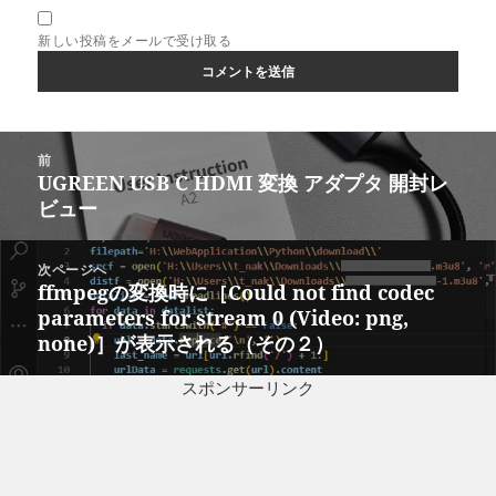
新しい投稿をメールで受け取る
投
前
稿
UGREEN USB C HDMI 変換 アダプタ 開封レ
前
ナ
ビュー
の
ビ
投
ゲ
稿:
次ページへ
ー
ffmpegの変換時に［Could not find codec
次
シ
parameters for stream 0 (Video: png,
の
ョ
none)］が表示される（その２）
投
ン
稿:
スポンサーリンク