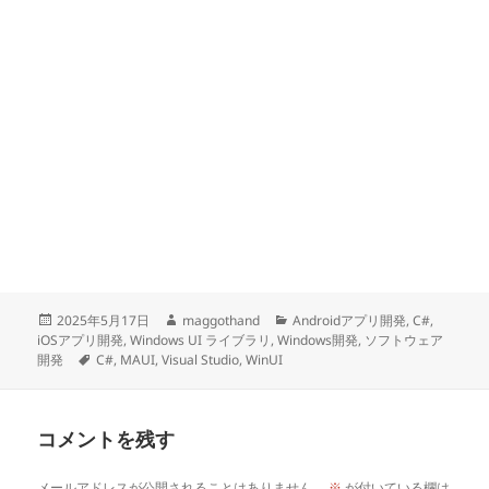
投
作
カ
2025年5月17日
maggothand
Androidアプリ開発
,
C#
,
稿
成
テ
iOSアプリ開発
,
Windows UI ライブラリ
,
Windows開発
,
ソフトウェア
日:
タ
者
ゴ
開発
C#
,
MAUI
,
Visual Studio
,
WinUI
グ
リ
ー
コメントを残す
メールアドレスが公開されることはありません。
※
が付いている欄は