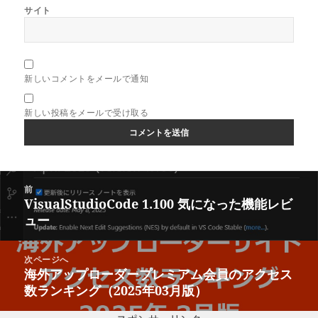
サイト
新しいコメントをメールで通知
新しい投稿をメールで受け取る
投
前
稿
VisualStudioCode 1.100 気になった機能レビ
前
ナ
ュー
の
ビ
投
ゲ
稿:
次ページへ
ー
海外アップローダープレミアム会員のアクセス
次
シ
数ランキング（2025年03月版）
の
ョ
投
ン