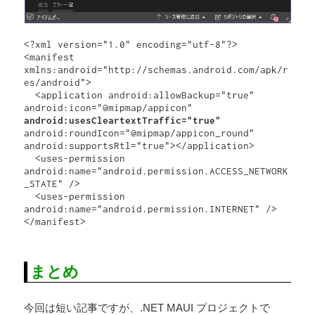
<?xml version="1.0" encoding="utf-8"?>

<manifest 
xmlns:android="http://schemas.android.com/apk/r
es/android">

  <application android:allowBackup="true" 
android:icon="@mipmap/appicon" 
android:usesCleartextTraffic="true"
android:roundIcon="@mipmap/appicon_round" 
android:supportsRtl="true"></application>

  <uses-permission 
android:name="android.permission.ACCESS_NETWORK
_STATE" />

  <uses-permission 
android:name="android.permission.INTERNET" />

</manifest>
まとめ
今回は短い記事ですが、.NET MAUI プロジェクトで