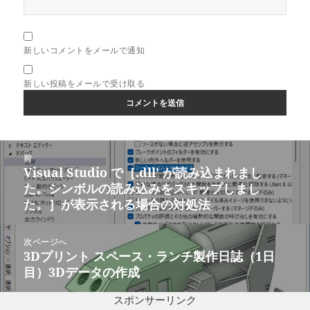
新しいコメントをメールで通知
新しい投稿をメールで受け取る
投
前
稿
Visual Studio で［.dll’ が読み込まれまし
前
ナ
た。シンボルの読み込みをスキップしまし
の
ビ
た。］が表示される場合の対処法
投
ゲ
稿:
ー
次ページへ
シ
3Dプリント スペース・ランチ製作日誌（1日
次
ョ
目）3Dデータの作成
の
ン
投
スポンサーリンク
稿: