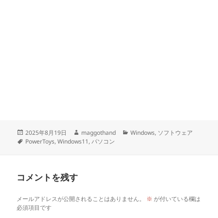
投
作
カ
2025年8月19日
maggothand
Windows
,
ソフトウェア
稿
タ
成
テ
PowerToys
,
Windows11
,
パソコン
日:
グ
者
ゴ
リ
ー
コメントを残す
メールアドレスが公開されることはありません。
※
が付いている欄は
必須項目です