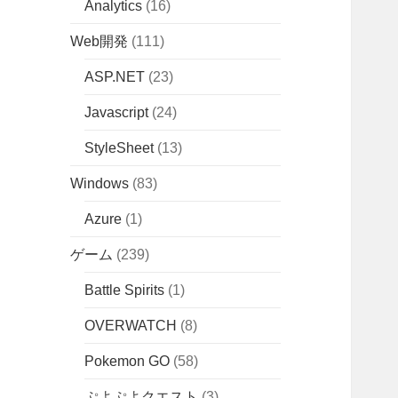
Analytics
(16)
Web開発
(111)
ASP.NET
(23)
Javascript
(24)
StyleSheet
(13)
Windows
(83)
Azure
(1)
ゲーム
(239)
Battle Spirits
(1)
OVERWATCH
(8)
Pokemon GO
(58)
ぷよぷよクエスト
(3)