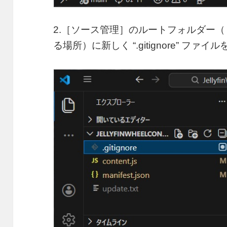
2.［ソース管理］のルートフォルダー（［
る場所）に新しく “.gitignore” ファ