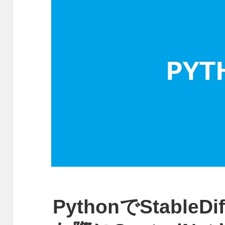
PythonでStableD