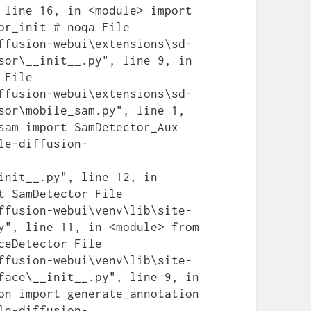
 line 16, in <module> import 
or_init # noqa File 
ffusion-webui\extensions\sd-
sor\__init__.py", line 9, in 
File 
ffusion-webui\extensions\sd-
sor\mobile_sam.py", line 1, 
sam import SamDetector_Aux 
le-diffusion-
init__.py", line 12, in 
t SamDetector File 
ffusion-webui\venv\lib\site-
y", line 11, in <module> from 
ceDetector File 
ffusion-webui\venv\lib\site-
face\__init__.py", line 9, in 
on import generate_annotation 
le-diffusion-