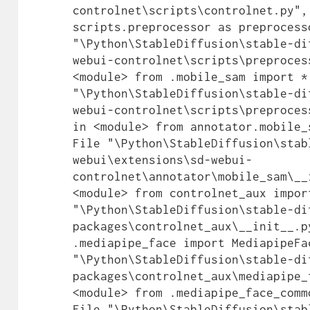
controlnet\scripts\controlnet.py",
scripts.preprocessor as preprocess
"\Python\StableDiffusion\stable-di
webui-controlnet\scripts\preproces
<module> from .mobile_sam import * 
"\Python\StableDiffusion\stable-di
webui-controlnet\scripts\preproces
in <module> from annotator.mobile_
File "\Python\StableDiffusion\stab
webui\extensions\sd-webui-
controlnet\annotator\mobile_sam\__
<module> from controlnet_aux impor
"\Python\StableDiffusion\stable-di
packages\controlnet_aux\__init__.p
.mediapipe_face import MediapipeFa
"\Python\StableDiffusion\stable-di
packages\controlnet_aux\mediapipe_
<module> from .mediapipe_face_comm
File "\Python\StableDiffusion\stab