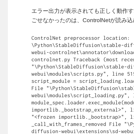
エラー出力が表示されても正しく動作す
ごせなかったのは、ControlNetが読
ControlNet preprocessor location: 
\Python\StableDiffusion\stable-dif
webui-controlnet\annotator\downloa
controlnet.py Traceback (most rece
"\Python\StableDiffusion\stable-di
webui\modules\scripts.py", line 51
script_module = script_loading.loa
File "\Python\StableDiffusion\stab
webui\modules\script_loading.py", 
module_spec.loader.exec_module(mod
importlib._bootstrap_external>", l
"<frozen importlib._bootstrap>", li
_call_with_frames_removed File "\P
diffusion-webui\extensions\sd-webu