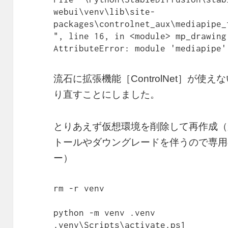
webui\venv\lib\site-
packages\controlnet_aux\mediapipe_
", line 16, in <module> mp_drawing
AttributeError: module 'mediapipe'
流石に拡張機能［ControlNet］が
り直すことにしました。
とりあえず仮想環境を削除して再作成（
トールやダウングレードを伴うので専用
ー）
rm -r venv

python -m venv .venv

.venv\Scripts\activate.ps1