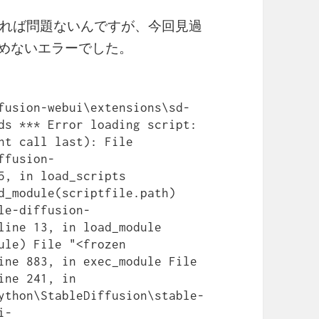
れば問題ないんですが、今回見過
み込めないエラーでした。
fusion-webui\extensions\sd-
ds *** Error loading script: 
nt call last): File 
ffusion-
5, in load_scripts 
d_module(scriptfile.path) 
le-diffusion-
line 13, in load_module 
ule) File "<frozen 
ine 883, in exec_module File 
ne 241, in 
ython\StableDiffusion\stable-
i-