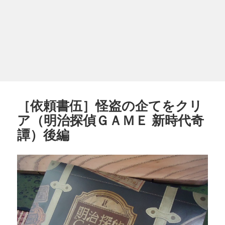
［依頼書伍］怪盗の企てをクリ
ア（明治探偵ＧＡＭＥ 新時代奇
譚）後編