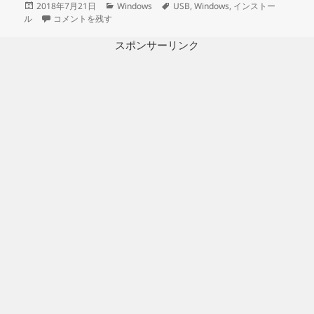
投
カ
タ
2018年7月21日
Windows
USB
,
Windows
,
インストー
稿
Windows10 USBインストールの手順（MediaCreationTool） に
テ
グ
ル
コメントを残す
日:
ゴ
リ
スポンサーリンク
ー