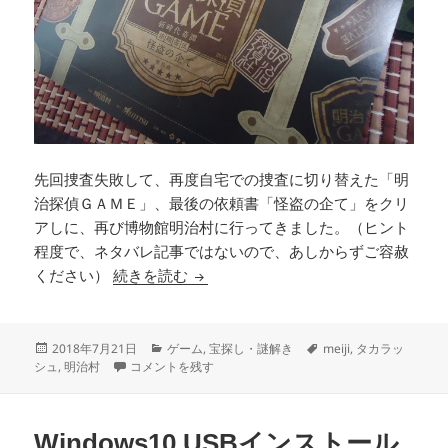
先回捜査失敗して、再度自宅での捜査に切り替えた「明
治探偵ＧＡＭＥ」、最後の依頼書「怪盗の企て」をクリ
アしに、再び博物館明治村に行ってきました。（ヒント
程度で、ネタバレ記事ではないので、あしからずご容赦
［依頼書伍］怪盗の企てをクリア（明
ください）
続きを読む
投
カ
タ
2018年7月21日
ゲーム
,
宝探し・謎解き
meiji
,
タカラッ
稿
［依頼書伍］怪盗の企てをクリア（明治探偵ＧＡＭＥ 新時
テ
グ
シュ
,
明治村
コメントを残す
日:
ゴ
リ
ー
Windows10 USBインストール