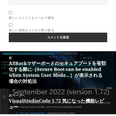
新しいコメントをメールで通知
新しい投稿をメールで受け取る
投
前
稿
ASRockマザーボードのセキュアブートを有効
前
ナ
化する際に［Secure Boot can be enabled
の
ビ
when System User Mode…］が表示される
投
ゲ
場合の対処法
稿:
ー
シ
次ページへ
ョ
VisualStudioCode 1.72 気になった機能レビ
次
ン
ュー
の
投