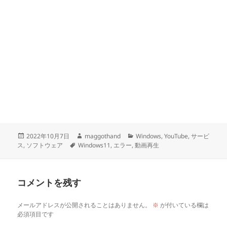
投
作
カ
2022年10月7日
maggothand
Windows
,
YouTube
,
サービ
稿
タ
成
テ
ス
,
ソフトウェア
Windows11
,
エラー
,
動画再生
日:
グ
者
ゴ
リ
ー
コメントを残す
メールアドレスが公開されることはありません。
※
が付いている欄は
必須項目です