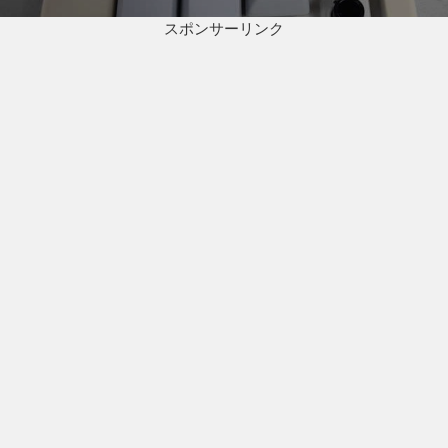
の
ョ
スポンサーリンク
投
ン
稿: