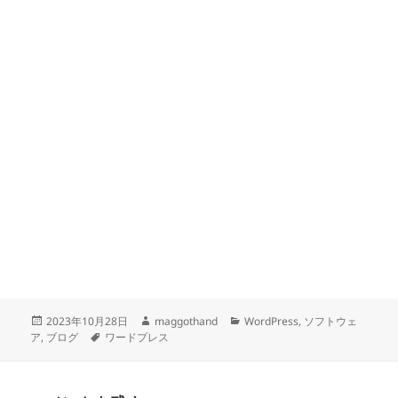
投
作
カ
2023年10月28日
maggothand
WordPress
,
ソフトウェ
稿
タ
成
テ
ア
,
ブログ
ワードプレス
日:
グ
者
ゴ
リ
ー