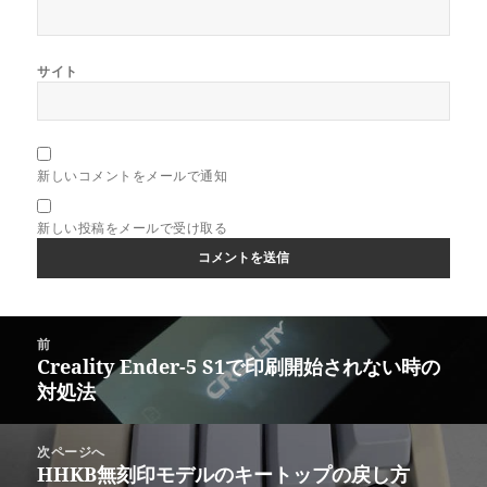
サイト
新しいコメントをメールで通知
新しい投稿をメールで受け取る
投
前
稿
Creality Ender-5 S1で印刷開始されない時の
前
ナ
対処法
の
ビ
投
ゲ
稿:
次ページへ
ー
HHKB無刻印モデルのキートップの戻し方
次
シ