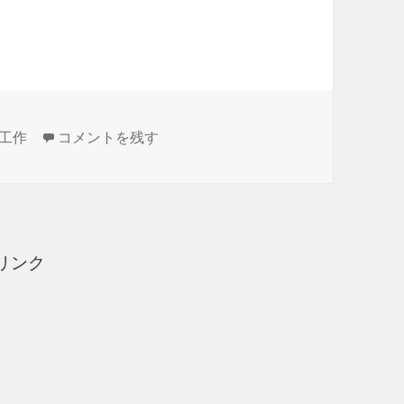
パネルで自作（１３日目）ダクトフィルターの追加
塗装ブースをコンクリートパネルで自作（１３日目）
工作
コメントを残す
リンク