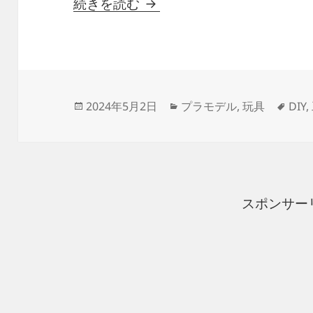
塗装ブースをコンクリート
続きを読む
投
カ
タ
2024年5月2日
プラモデル
,
玩具
DIY
,
稿
テ
グ
日:
ゴ
リ
ー
スポンサー