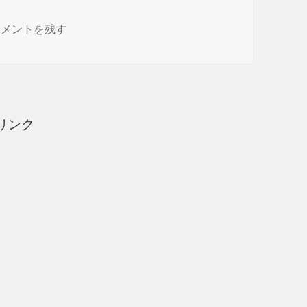
トリ シリコーン調理台保護シート レビュー に
コメントを残す
リンク