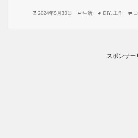
投
カ
タ
ニ
2024年5月30日
生活
DIY
,
工作
稿
テ
グ
日:
ゴ
リ
ー
スポンサー