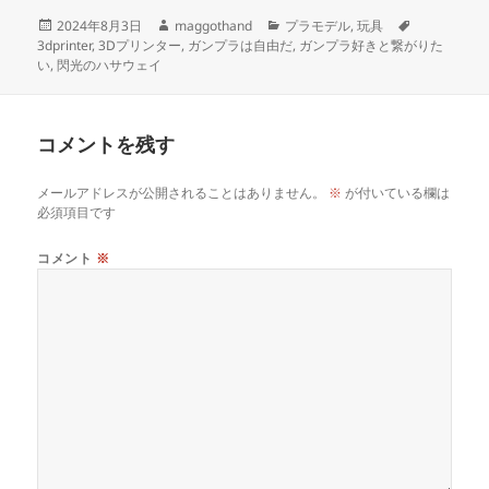
投
作
カ
タ
2024年8月3日
maggothand
プラモデル
,
玩具
稿
成
テ
グ
3dprinter
,
3Dプリンター
,
ガンプラは自由だ
,
ガンプラ好きと繋がりた
日:
者
ゴ
い
,
閃光のハサウェイ
リ
ー
コメントを残す
メールアドレスが公開されることはありません。
※
が付いている欄は
必須項目です
コメント
※