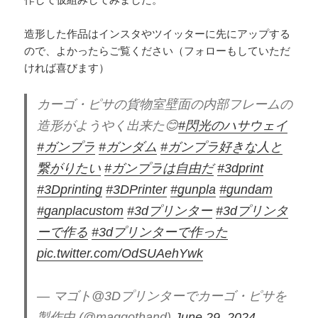
造形した作品はインスタやツイッターに先にアップする
ので、よかったらご覧ください（フォローもしていただ
ければ喜びます）
カーゴ・ピサの貨物室壁面の内部フレームの
造形がようやく出来た😊
#閃光のハサウェイ
#ガンプラ
#ガンダム
#ガンプラ好きな人と
繋がりたい
#ガンプラは自由だ
#3dprint
#3Dprinting
#3DPrinter
#gunpla
#gundam
#ganplacustom
#3dプリンター
#3dプリンタ
ーで作る
#3dプリンターで作った
pic.twitter.com/OdSUAehYwk
— マゴト@3Dプリンターでカーゴ・ピサを
製作中 (@maggothand)
June 29, 2024