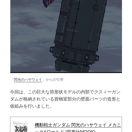
「
閃光のハサウェイ
」からの引用
今回は、この巨大な筒形状モデルの内部でクスィーガン
ダムが格納されている貨物室部分の壁面パーツの造形と
仮組みを行いました。
機動戦士ガンダム 閃光のハサウェイ メカニ
ック&ワールド (双葉社MOOK)