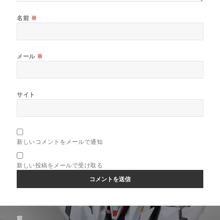
名前
※
メール
※
サイト
新しいコメントをメールで通知
新しい投稿をメールで受け取る
投
前