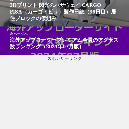
稿
3Dプリント 閃光のハサウェイ CARGO
前
ナ
PISA（カーゴ・ピサ）製作日誌（96日目）居
の
ビ
住ブロックの仮組み
投
ゲ
稿:
ー
次ページへ
シ
海外アップローダープレミアム会員のアクセス
次
ョ
数ランキング（2024年07月版）
の
ン
投
スポンサーリンク
稿: