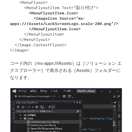
    <MenuFlyout>

        <MenuFlyoutItem.Icon>

          <ImageIcon Source="ms-
appx:///Assets/LockScreenLogo.scale-200.png"/>

        </MenuFlyoutItem.Icon>
      </MenuFlyoutItem>

    </MenuFlyout>

  </Image.ContextFlyout>

</Image>
コード内の［ms-appx:///Assets］は［ソリューション エ
クスプローラー］で表示される［Assets］フォルダーに
なります。