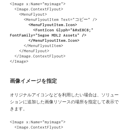
<Image x:Name="myimage">

  <Image.ContextFlyout>

    <MenuFlyout>

        <MenuFlyoutItem.Icon>

          <FontIcon Glyph="&#xE8C8;" 
FontFamily="Segoe MDL2 Assets" />

        </MenuFlyoutItem.Icon>
      </MenuFlyoutItem>

    </MenuFlyout>

  </Image.ContextFlyout>

</Image>
画像イメージを指定
オリジナルアイコンなどを利用したい場合は、ソリュー
ションに追加した画像リソースの場所を指定して表示で
きます。
<Image x:Name="myimage">

  <Image.ContextFlyout>
