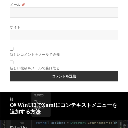
メール
※
サイト
新しいコメントをメールで通知
新しい投稿をメールで受け取る
投
前
稿
C# WinUI3でXamlにコンテキストメニューを
前
ナ
追加する方法
の
ビ
投
ゲ
稿:
次ページへ