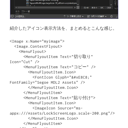
紹介したアイコン表示方法を、まとめるとこんな感じ。
<Image x:Name="myimage">

  <Image.ContextFlyout>

    <MenuFlyout>

      <MenuFlyoutItem Text="切り取り" 
Icon="Cut" />

      <MenuFlyoutItem Text="コピー" />

        <MenuFlyoutItem.Icon>

          <FontIcon Glyph="&#xE8C8;" 
FontFamily="Segoe MDL2 Assets" />

        </MenuFlyoutItem.Icon>

      </MenuFlyoutItem>

      <MenuFlyoutItem Text="貼り付け">

        <MenuFlyoutItem.Icon>

          <ImageIcon Source="ms-
appx:///Assets/LockScreenLogo.scale-200.png"/>

        </MenuFlyoutItem.Icon>

      </MenuFlyoutItem>
