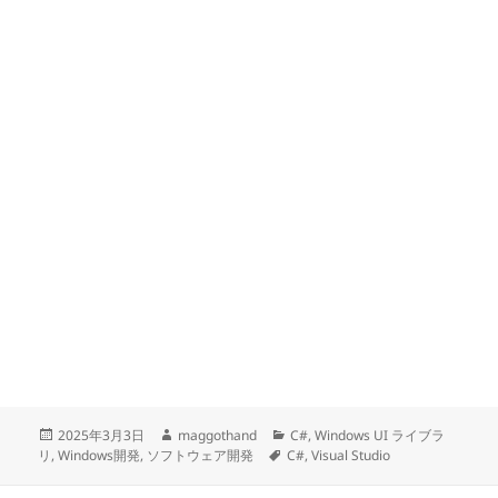
投
作
カ
2025年3月3日
maggothand
C#
,
Windows UI ライブラ
稿
成
タ
テ
リ
,
Windows開発
,
ソフトウェア開発
C#
,
Visual Studio
日:
者
グ
ゴ
リ