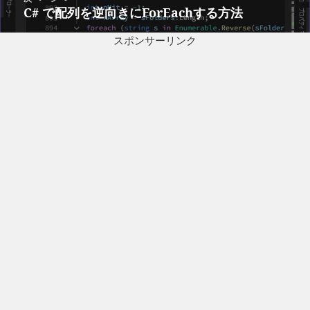
ー
C# で配列を逆向きにForEachする方法
次
シ
の
ョ
スポンサーリンク
投
ン
稿: