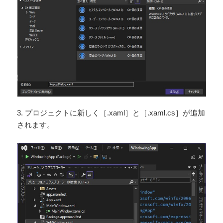
3. プロジェクトに新しく［.xaml］と［.xaml.cs］が追加
されます。