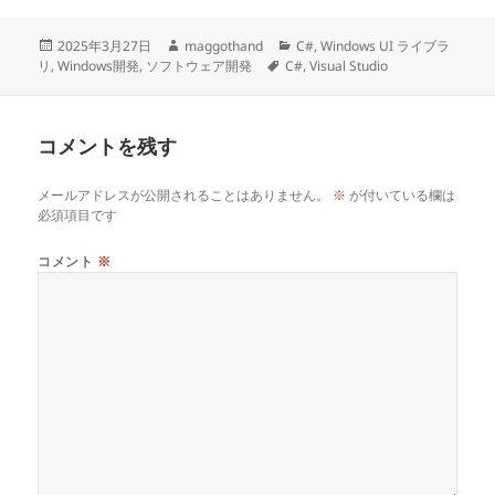
投
作
カ
2025年3月27日
maggothand
C#
,
Windows UI ライブラ
稿
成
タ
テ
リ
,
Windows開発
,
ソフトウェア開発
C#
,
Visual Studio
日:
者
グ
ゴ
リ
ー
コメントを残す
メールアドレスが公開されることはありません。
※
が付いている欄は
必須項目です
コメント
※