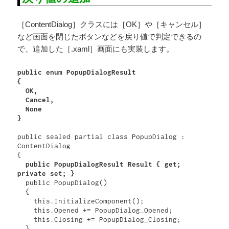
［ContentDialog］クラスには［OK］や［キャンセル］
など画面を閉じたボタンなどを戻り値で判定できるの
で、追加した［.xaml］画面にも実装します。
public enum PopupDialogResult

{

  OK,

  Cancel,

  None

}
public sealed partial class PopupDialog : 
ContentDialog

{

public PopupDialogResult Result { get; 
private set; }
  public PopupDialog()

  {

    this.InitializeComponent();

    this.Opened += PopupDialog_Opened;

    this.Closing += PopupDialog_Closing;

  }
