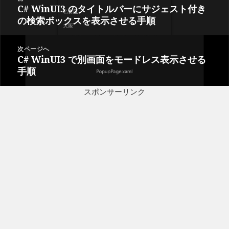
稿
C# WinUI3 のタイトルバーにサジェスト付き
前
ナ
の検索ボックスを表示させる手順
の
ビ
投
ゲ
稿:
次ページへ
ー
C# WinUI3 で別画面をモードレス表示させる
次
シ
手順
の
ョ
投
ン
スポンサーリンク
稿: