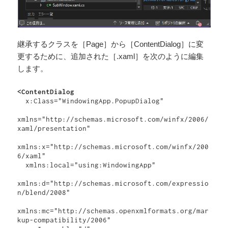
継承するクラスを［Page］から［ContentDialog］に変
更するために、追加された［.xaml］を次のように編集
します。
<ContentDialog
  x:Class="WindowingApp.PopupDialog"

xmlns="http://schemas.microsoft.com/winfx/2006/
xaml/presentation"

xmlns:x="http://schemas.microsoft.com/winfx/200
6/xaml"

  xmlns:local="using:WindowingApp"

xmlns:d="http://schemas.microsoft.com/expressio
n/blend/2008"

xmlns:mc="http://schemas.openxmlformats.org/mar
kup-compatibility/2006"
