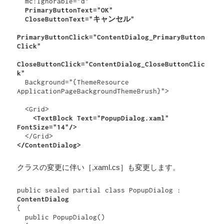
  PrimaryButtonText="OK" 

  CloseButtonText="キャンセル"

PrimaryButtonClick="ContentDialog_PrimaryButton
Click"

CloseButtonClick="ContentDialog_CloseButtonClic
k"
  Background="{ThemeResource 
ApplicationPageBackgroundThemeBrush}">

  <Grid>

<TextBlock Text="PopupDialog.xaml" 
FontSize="14"/>
</ContentDialog>
クラスの変更に伴い［,xaml.cs］も変更します。
public sealed partial class PopupDialog : 
ContentDialog
{

  public PopupDialog()
