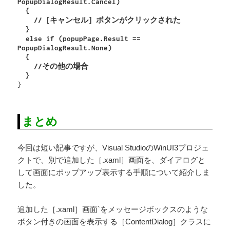
PopupDialogResult.Cancel)

  {

    //［
キャンセル
］ボタンがクリックされた

  }

  else if (popupPage.Result == 
PopupDialogResult.None)

  {

    //その他の場合

}
まとめ
今回は短い記事ですが、Visual StudioのWinUI3プロジェ
クトで、別で追加した［.xaml］画面を、ダイアログと
して画面にポップアップ表示する手順について紹介しま
した。
追加した［.xaml］画面`をメッセージボックスのような
ボタン付きの画面を表示する［ContentDialog］クラスに