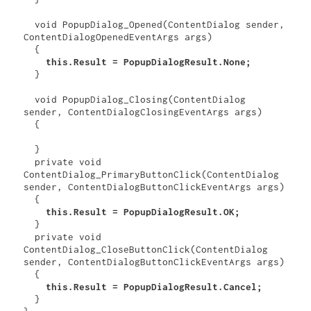
  void PopupDialog_Opened(ContentDialog sender, 
ContentDialogOpenedEventArgs args)

    this.Result = PopupDialogResult.None;
  }

  void PopupDialog_Closing(ContentDialog 
sender, ContentDialogClosingEventArgs args)

  {

  }

  private void 
ContentDialog_PrimaryButtonClick(ContentDialog 
sender, ContentDialogButtonClickEventArgs args)

    this.Result = PopupDialogResult.OK;
  }

  private void 
ContentDialog_CloseButtonClick(ContentDialog 
sender, ContentDialogButtonClickEventArgs args)

    this.Result = PopupDialogResult.Cancel;
  }
