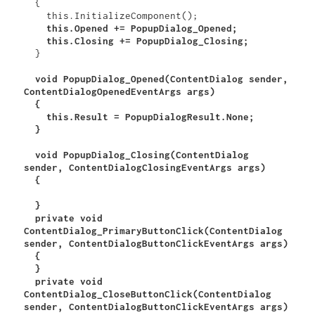
  {

    this.Opened += PopupDialog_Opened;

    this.Closing += PopupDialog_Closing;
  }

  void PopupDialog_Opened(ContentDialog sender, 
ContentDialogOpenedEventArgs args)

  {

    this.Result = PopupDialogResult.None;

  }

  void PopupDialog_Closing(ContentDialog 
sender, ContentDialogClosingEventArgs args)

  {

  }

  private void 
ContentDialog_PrimaryButtonClick(ContentDialog 
sender, ContentDialogButtonClickEventArgs args)

  {

  }

  private void 
ContentDialog_CloseButtonClick(ContentDialog 
sender, ContentDialogButtonClickEventArgs args)
