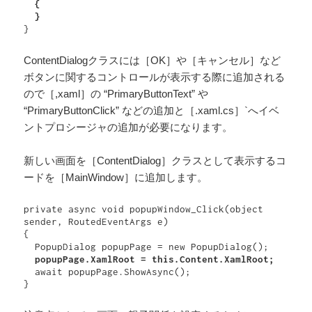
  {

}
ContentDialogクラスには［OK］や［キャンセル］など
ボタンに関するコントロールが表示する際に追加される
ので［,xaml］の “PrimaryButtonText” や
“PrimaryButtonClick” などの追加と［.xaml.cs］`へイベ
ントプロシージャの追加が必要になります。
新しい画面を［ContentDialog］クラスとして表示するコ
ードを［MainWindow］に追加します。
private async void popupWindow_Click(object 
sender, RoutedEventArgs e)

{

  PopupDialog popupPage = new PopupDialog();

popupPage.XamlRoot = this.Content.XamlRoot;
  await popupPage.ShowAsync();

}