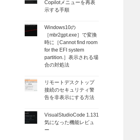
Copilotメニューを再表
示する手順
Windows10の
［mbr2gpt.exe］で変換
時に［Cannot find room
for the EFI system
partition.］表示される場
合の対処法
リモートデスクトップ
接続のセキュリティ警
告を非表示にする方法
VisualStudioCode 1.131
気になった機能レビュ
ー