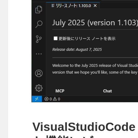
VisualStudioCod