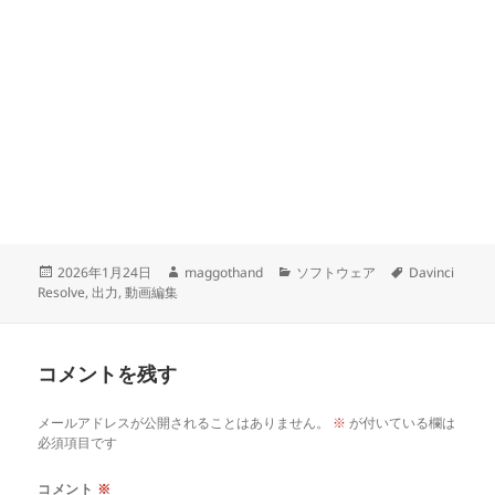
投
作
カ
タ
2026年1月24日
maggothand
ソフトウェア
Davinci
稿
成
テ
グ
Resolve
,
出力
,
動画編集
日:
者
ゴ
リ
ー
コメントを残す
メールアドレスが公開されることはありません。
※
が付いている欄は
必須項目です
コメント
※