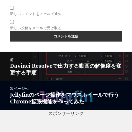
新しいコメントをメールで通知
新しい投稿をメールで受け取る
投
前
稿
Davinci Resolveで出力する動画の解像度を変
前
ナ
更する手順
の
ビ
投
ゲ
稿:
次ページへ
ー
Jellyfinのページ操作をマウスホイールで行う
次
シ
Chrome拡張機能を作ってみた
の
ョ
投
ン
スポンサーリンク
稿: