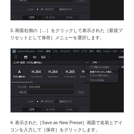
3. 画面右側の［…］をクリックして表示された［新規プ
リセットとして保存］メニューを選択します。
4. 表示された［Save as New Preset］画面で名前とアイ
コンを入力して［保存］をクリックします。