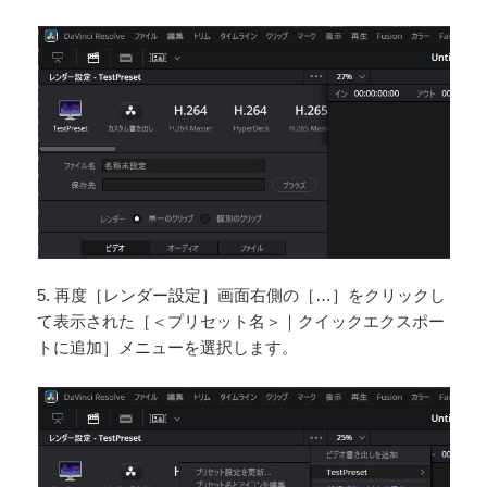
5. 再度［レンダー設定］画面右側の［…］をクリックし
て表示された［＜プリセット名＞｜クイックエクスポー
トに追加］メニューを選択します。