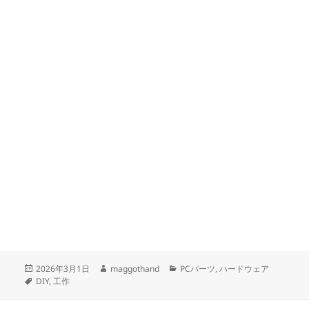
投
作
カ
2026年3月1日
maggothand
PCパーツ
,
ハードウェア
稿
タ
成
テ
DIY
,
工作
日:
グ
者
ゴ
リ