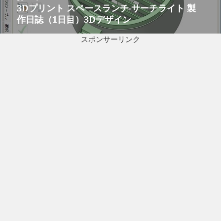
ー
3Dプリント スペースランチ サーチライト 製
次
シ
作日誌（1日目）3Dデザイン
の
ョ
投
ン
スポンサーリンク
稿: