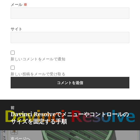
メール
※
サイト
新しいコメントをメールで通知
新しい投稿をメールで受け取る
投
前
稿
Davinci Resolveでメニューやコントロールの
前
ナ
サイズを固定する手順
の
ビ
投
ゲ
稿:
次ページへ