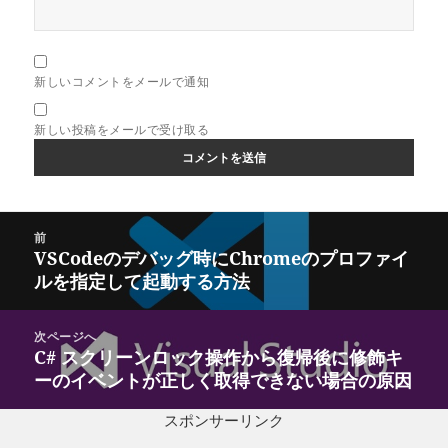
新しいコメントをメールで通知
新しい投稿をメールで受け取る
投
前
稿
VSCodeのデバッグ時にChromeのプロファイ
前
ナ
ルを指定して起動する方法
の
ビ
投
ゲ
稿:
次ページへ
ー
C# スクリーンロック操作から復帰後に修飾キ
次
シ
ーのイベントが正しく取得できない場合の原因
の
ョ
投
ン
スポンサーリンク
稿: