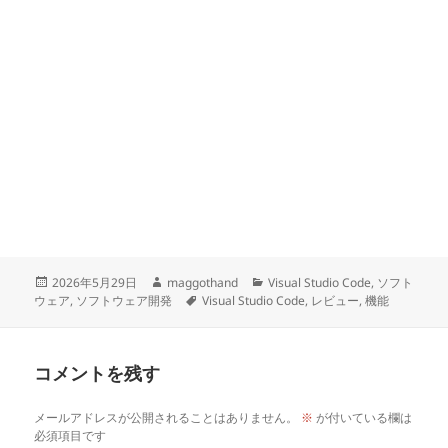
投
作
カ
2026年5月29日
maggothand
Visual Studio Code
,
ソフト
稿
成
タ
テ
ウェア
,
ソフトウェア開発
Visual Studio Code
,
レビュー
,
機能
日:
者
グ
ゴ
リ
ー
コメントを残す
メールアドレスが公開されることはありません。
※
が付いている欄は
必須項目です