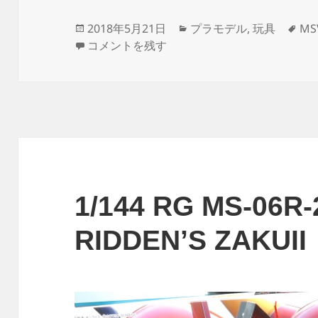
投
カ
タ
2018年5月21日
プラモデル
,
玩具
MS
稿
1/144 RG MS-06F ZAKU MINELA
テ
グ
コメントを残す
日:
ゴ
リ
ー
1/144 RG MS-06R
RIDDEN’S ZAKUI