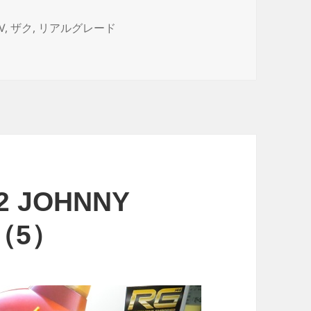
V
,
ザク
,
リアルグレード
YER（プレミアムバンダイ ザク・マインレイヤー）開封 に
-2 JOHNNY
I（5）