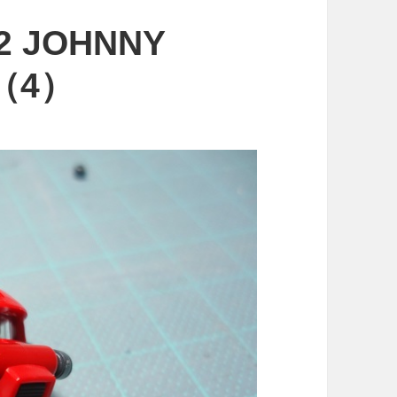
-2 JOHNNY
I（4）