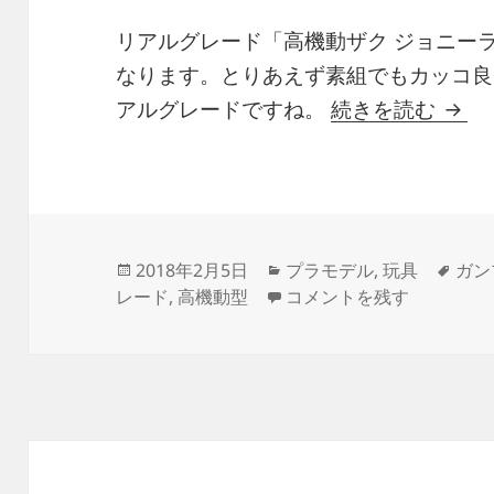
リアルグレード「高機動ザク ジョニー
なります。とりあえず素組でもカッコ良
1/14
アルグレードですね。
続きを読む
投
カ
タ
2018年2月5日
プラモデル
,
玩具
ガン
稿
テ
1/144 RG MS-06R-2 JOH
グ
レード
,
高機動型
コメントを残す
日:
ゴ
リ
ー