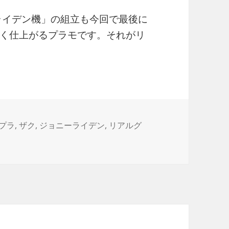
ライデン機」の組立も今回で最後に
く仕上がるプラモです。それがリ
4 RG MS-06R-2 JOHNNY RIDDEN’S ZAKUII（5）
プラ
,
ザク
,
ジョニーライデン
,
リアルグ
NNY RIDDEN’S ZAKUII（5） に