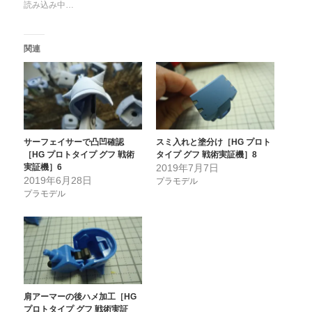
読み込み中…
関連
サーフェイサーで凸凹確認
スミ入れと塗分け［HG プロト
［HG プロトタイプ グフ 戦術
タイプ グフ 戦術実証機］8
実証機］6
2019年7月7日
2019年6月28日
プラモデル
プラモデル
肩アーマーの後ハメ加工［HG
プロトタイプ グフ 戦術実証