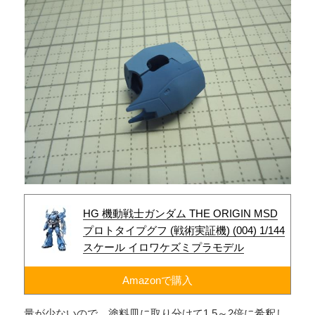
HG 機動戦士ガンダム THE ORIGIN MSD
プロトタイプグフ (戦術実証機) (004) 1/144
スケール イロワケズミプラモデル
Amazonで購入
量が少ないので、塗料皿に取り分けて1.5～2倍に希釈し