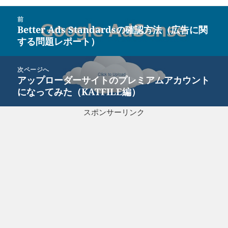
投
前
稿
Better Ads Standardsの確認方法（広告に関
前
ナ
する問題レポート）
の
ビ
投
ゲ
稿:
次ページへ
ー
アップローダーサイトのプレミアムアカウント
次
シ
になってみた（KATFILE編）
の
ョ
投
ン
スポンサーリンク
稿: