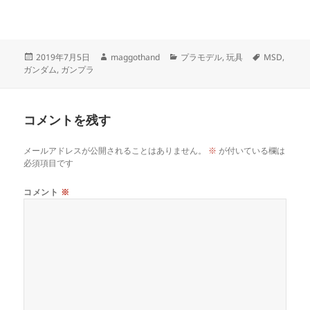
投
作
カ
タ
2019年7月5日
maggothand
プラモデル
,
玩具
MSD
,
稿
成
テ
グ
ガンダム
,
ガンプラ
日:
者
ゴ
リ
ー
コメントを残す
メールアドレスが公開されることはありません。
※
が付いている欄は
必須項目です
コメント
※