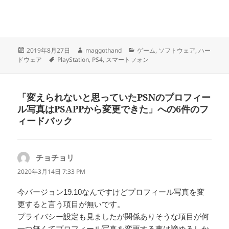
投
作
カ
2019年8月27日
maggothand
ゲーム
,
ソフトウェア
,
ハー
稿
タ
成
テ
ドウェア
PlayStation
,
PS4
,
スマートフォン
日:
グ
者
ゴ
リ
ー
「変えられないと思っていたPSNのプロフィー
ル写真はPSAPPから変更できた」への6件のフ
ィードバック
チョチョリ
よ
り:
2020年3月14日 7:33 PM
今バージョン19.10なんですけどプロフィール写真を変
更すると言う項目が無いです。
プライバシー設定も見ましたが関係ありそうな項目が何
一つ無くてプロフィール写真を変更する事は諦めるしか